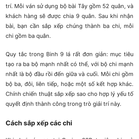
trí. Mỗi ván sử dụng bộ bài Tây gồm 52 quân, và
khách hàng sẽ được chia 9 quân. Sau khi nhận
bài, bạn cần sắp xếp chúng thành ba chi, mỗi
chi gồm ba quân.
Quy tắc trong Binh 9 lá rất đơn giản: mục tiêu
tạo ra ba bộ mạnh nhất có thể, với bộ chi mạnh
nhất là bộ đầu rồi đến giữa và cuối. Mỗi chi gồm
bộ ba, đôi, liên tiếp, hoặc một số kết hợp khác.
Chính chiến thuật sắp xếp sao cho hợp lý yếu tố
quyết định thành công trong trò giải trí này.
Cách sắp xếp các chi