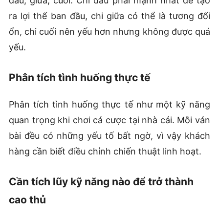
đầu, giữa, cuối. Chi đầu phải mạnh nhất để tạo
ra lợi thế ban đầu, chi giữa có thể là tương đối
ổn, chi cuối nên yếu hơn nhưng không được quá
yếu.
Phân tích tình huống thực tế
Phân tích tình huống thực tế như một kỹ năng
quan trọng khi chơi cá cược tại nhà cái. Mỗi ván
bài đều có những yếu tố bất ngờ, vì vậy khách
hàng cần biết điều chỉnh chiến thuật linh hoạt.
Cần tích lũy kỹ năng nào để trở thành
cao thủ