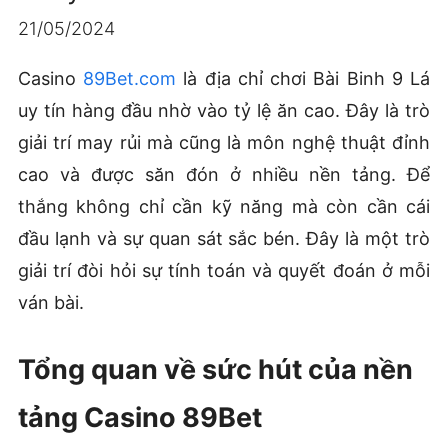
21/05/2024
Casino
89Bet.com
là địa chỉ chơi Bài Binh 9 Lá
uy tín hàng đầu nhờ vào tỷ lệ ăn cao. Đây là trò
giải trí may rủi mà cũng là môn nghệ thuật đỉnh
cao và được săn đón ở nhiều nền tảng. Để
thắng không chỉ cần kỹ năng mà còn cần cái
đầu lạnh và sự quan sát sắc bén. Đây là một trò
giải trí đòi hỏi sự tính toán và quyết đoán ở mỗi
ván bài.
Tổng quan về sức hút của nền
tảng Casino 89Bet