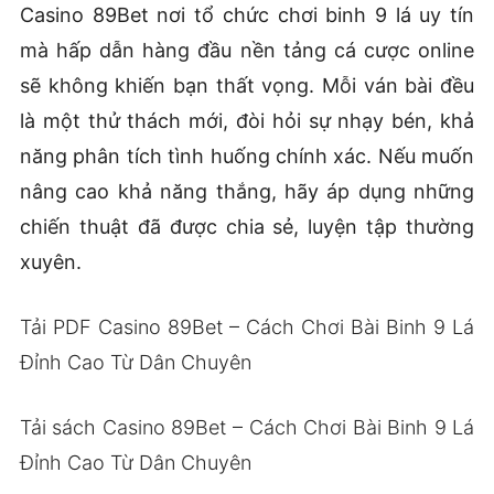
Casino 89Bet nơi tổ chức chơi binh 9 lá uy tín
mà hấp dẫn hàng đầu nền tảng cá cược online
sẽ không khiến bạn thất vọng. Mỗi ván bài đều
là một thử thách mới, đòi hỏi sự nhạy bén, khả
năng phân tích tình huống chính xác. Nếu muốn
nâng cao khả năng thắng, hãy áp dụng những
chiến thuật đã được chia sẻ, luyện tập thường
xuyên.
Tải PDF Casino 89Bet – Cách Chơi Bài Binh 9 Lá
Đỉnh Cao Từ Dân Chuyên
Tải sách Casino 89Bet – Cách Chơi Bài Binh 9 Lá
Đỉnh Cao Từ Dân Chuyên