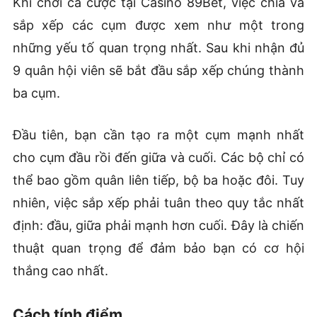
Khi chơi cá cược tại Casino 89Bet, việc chia và
sắp xếp các cụm được xem như một trong
những yếu tố quan trọng nhất. Sau khi nhận đủ
9 quân hội viên sẽ bắt đầu sắp xếp chúng thành
ba cụm.
Đầu tiên, bạn cần tạo ra một cụm mạnh nhất
cho cụm đầu rồi đến giữa và cuối. Các bộ chỉ có
thể bao gồm quân liên tiếp, bộ ba hoặc đôi. Tuy
nhiên, việc sắp xếp phải tuân theo quy tắc nhất
định: đầu, giữa phải mạnh hơn cuối. Đây là chiến
thuật quan trọng để đảm bảo bạn có cơ hội
thắng cao nhất.
Cách tính điểm