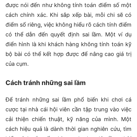
được nói đến như không tính toán điểm số một
cách chính xác. Khi sắp xếp bài, mỗi chi sẽ có
điểm số riêng, việc không hiểu rõ cách tính điểm
có thể dẫn đến quyết định sai lầm. Một ví dụ
điển hình là khi khách hàng không tính toán kỹ
bộ bài có thể kết hợp được để nâng cao giá trị
của cụm.
Cách tránh những sai lầm
Để tránh những sai lầm phổ biến khi chơi cá
cược tại nhà cái hội viên cần tập trung vào việc
cải thiện chiến thuật, kỹ năng của mình. Một
cách hiệu quả là dành thời gian nghiên cứu, tìm