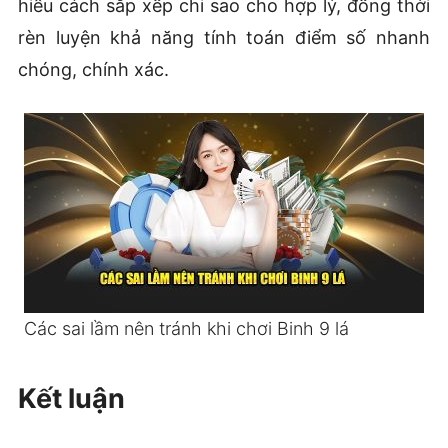
hiểu cách sắp xếp chi sao cho hợp lý, đồng thời
rèn luyện khả năng tính toán điểm số nhanh
chóng, chính xác.
Các sai lầm nên tránh khi chơi Binh 9 lá
Kết luận