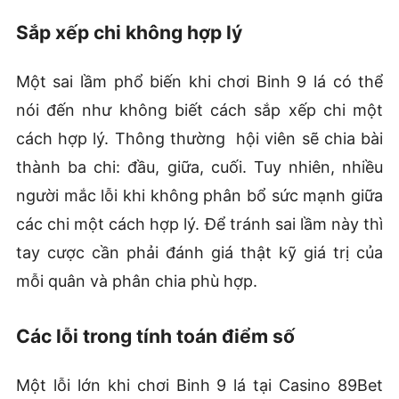
Sắp xếp chi không hợp lý
Một sai lầm phổ biến khi chơi Binh 9 lá có thể
nói đến như không biết cách sắp xếp chi một
cách hợp lý. Thông thường hội viên sẽ chia bài
thành ba chi: đầu, giữa, cuối. Tuy nhiên, nhiều
người mắc lỗi khi không phân bổ sức mạnh giữa
các chi một cách hợp lý. Để tránh sai lầm này thì
tay cược cần phải đánh giá thật kỹ giá trị của
mỗi quân và phân chia phù hợp.
Các lỗi trong tính toán điểm số
Một lỗi lớn khi chơi Binh 9 lá tại Casino 89Bet