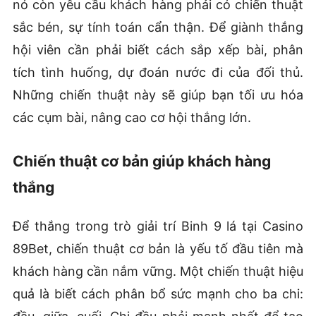
nó còn yêu cầu khách hàng phải có chiến thuật
sắc bén, sự tính toán cẩn thận. Để giành thắng
hội viên cần phải biết cách sắp xếp bài, phân
tích tình huống, dự đoán nước đi của đối thủ.
Những chiến thuật này sẽ giúp bạn tối ưu hóa
các cụm bài, nâng cao cơ hội thắng lớn.
Chiến thuật cơ bản giúp khách hàng
thắng
Để thắng trong trò giải trí Binh 9 lá tại Casino
89Bet, chiến thuật cơ bản là yếu tố đầu tiên mà
khách hàng cần nắm vững. Một chiến thuật hiệu
quả là biết cách phân bổ sức mạnh cho ba chi: