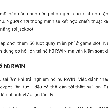
N
ãi hấp dẫn dành riêng cho người chơi slot như tặng
hủ. Người chơi thông minh sẽ kết hợp chiến thuật k
 năng rơi jackpot.
ép chơi thêm 50 lượt quay miễn phí ở game slot. Nế
 dụng cơ hội lớn tại nổ hũ RWIN mà vẫn kiểm soát đư
nổ hũ RWIN
 sai lầm khi trải nghiệm nổ hũ RWIN. Việc đánh theo
ckpot liên tục… đều có thể dẫn tới thiệt hại lớn. 
lớn nhanh vì áp lực tâm lý.