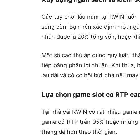
Các tay chơi lâu năm tại RWIN luôn 
sống còn. Bạn nên xác định một ngân
nhận được là 20% tổng vốn, hoặc khi
Một số cao thủ áp dụng quy luật “th
tiếp bằng phần lợi nhuận. Khi thua, 
lâu dài và có cơ hội bứt phá nếu may
Lựa chọn game slot có RTP ca
Tại nhà cái RWIN có rất nhiều game 
game có RTP trên 95% hoặc những tr
thắng dễ hơn theo thời gian.