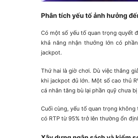
Phân tích yếu tố ảnh hưởng đế
Có một số yếu tố quan trọng quyết đ
khả năng nhận thưởng lớn có phần 
jackpot.
Thứ hai là giờ chơi. Dù việc thắng gi
khi jackpot đủ lớn. Một số cao thủ 
cá nhân tăng bù lại phần quỹ chưa bị 
Cuối cùng, yếu tố quan trọng không 
có RTP từ 95% trở lên thường ổn địn
Xây dựng ngân sách và kiểm so