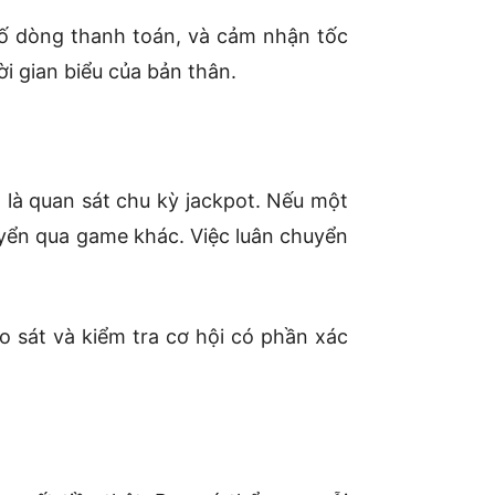
số dòng thanh toán, và cảm nhận tốc
i gian biểu của bản thân.
 là quan sát chu kỳ jackpot. Nếu một
huyển qua game khác. Việc luân chuyển
o sát và kiểm tra cơ hội có phần xác