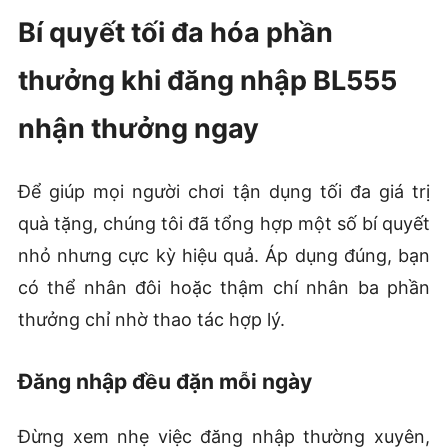
Bí quyết tối đa hóa phần
thưởng khi đăng nhập BL555
nhận thưởng ngay
Để giúp mọi người chơi tận dụng tối đa giá trị
quà tặng, chúng tôi đã tổng hợp một số bí quyết
nhỏ nhưng cực kỳ hiệu quả. Áp dụng đúng, bạn
có thể nhân đôi hoặc thậm chí nhân ba phần
thưởng chỉ nhờ thao tác hợp lý.
Đăng nhập đều đặn mỗi ngày
Đừng xem nhẹ việc đăng nhập thường xuyên,