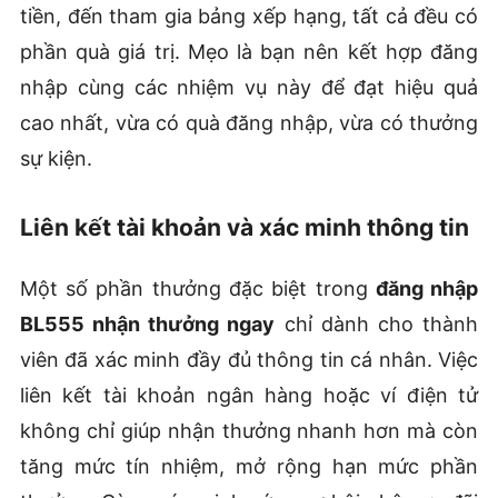
tiền, đến tham gia bảng xếp hạng, tất cả đều có
phần quà giá trị. Mẹo là bạn nên kết hợp đăng
nhập cùng các nhiệm vụ này để đạt hiệu quả
cao nhất, vừa có quà đăng nhập, vừa có thưởng
sự kiện.
Liên kết tài khoản và xác minh thông tin
Một số phần thưởng đặc biệt trong
đăng nhập
BL555 nhận thưởng ngay
chỉ dành cho thành
viên đã xác minh đầy đủ thông tin cá nhân. Việc
liên kết tài khoản ngân hàng hoặc ví điện tử
không chỉ giúp nhận thưởng nhanh hơn mà còn
tăng mức tín nhiệm, mở rộng hạn mức phần