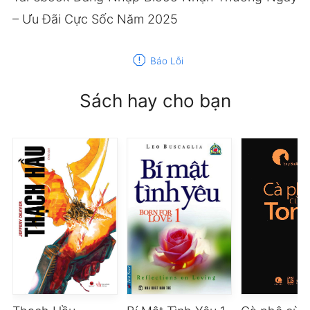
– Ưu Đãi Cực Sốc Năm 2025
report
Báo Lỗi
Sách hay cho bạn