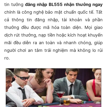
tin tưởng
đăng nhập BL555 nhận thưởng ngay
chính là công nghệ bảo mật chuẩn quốc tế. Tất
cả thông tin đăng nhập, tài khoản và phần
thưởng đều được mã hóa toàn diện. Mọi giao
dịch rút thưởng, nạp tiền hoặc kích hoạt khuyến
mãi đều diễn ra an toàn và nhanh chóng, giúp
người chơi an tâm trải nghiệm mà không lo rủi
ro.