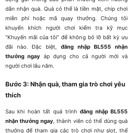
dẫn nhận quà. Quà có thể là tiền mặt, chip chơi
miễn phí hoặc mã quay thưởng. Chúng tôi
khuyến khích người chơi kiểm tra kỹ mục
“Khuyến mãi của tôi” để không bỏ lỡ bất kỳ ưu
đãi nào. Đặc biệt,
đăng nhập BL555 nhận
thưởng ngay
áp dụng cho cả người mới và
người chơi lâu năm.
Bước 3: Nhận quà, tham gia trò chơi yêu
thích
Sau khi hoàn tất quá trình
đăng nhập BL555
nhận thưởng ngay
, thành viên có thể dùng quà
thưởng để tham gia các trò chơi như slot, thể