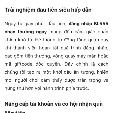
Trải nghiệm đầu tiên siêu hấp dẫn
Ngay từ giây phút đầu tiên,
đăng nhập BL555
nhận thưởng ngay
mang đến cảm giác phấn
khích khó tả. Hệ thống tự động tặng quà ngay
khi thành viên hoàn tất quá trình đăng nhập,
bao gồm tiền thưởng, vòng quay may mắn hoặc
mã giftcode độc quyền. Đây chính là cách
chúng tôi tạo ra một khởi đầu ấn tượng, khiến
mọi người chơi cảm thấy được trân trọng và
hứng thú hơn với hành trình phía trước.
Nâng cấp tài khoản và cơ hội nhận quà