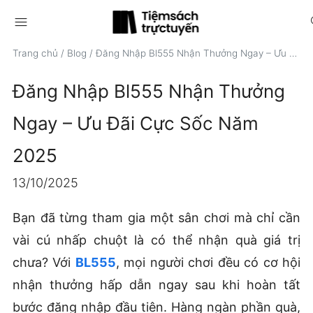
menu
s
Trang chủ
/
Blog
/
Đăng Nhập Bl555 Nhận Thưởng Ngay – Ưu Đãi Cực Sốc Năm 2025
Đăng Nhập Bl555 Nhận Thưởng
Ngay – Ưu Đãi Cực Sốc Năm
2025
13/10/2025
Bạn đã từng tham gia một sân chơi mà chỉ cần
vài cú nhấp chuột là có thể nhận quà giá trị
chưa? Với
BL555
, mọi người chơi đều có cơ hội
nhận thưởng hấp dẫn ngay sau khi hoàn tất
bước đăng nhập đầu tiên. Hàng ngàn phần quà,