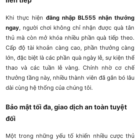
liên tiếp
Khi thực hiện
đăng nhập BL555 nhận thưởng
ngay
, người chơi không chỉ nhận được quà tân
thủ mà còn mở khóa nhiều phần quà tiếp theo.
Cấp độ tài khoản càng cao, phần thưởng càng
lớn, đặc biệt là các phần quà ngày lễ, sự kiện thể
thao và các tuần lễ vàng. Chính nhờ cơ chế
thưởng tầng này, nhiều thành viên đã gắn bó lâu
dài cùng hệ thống của chúng tôi.
Bảo mật tối đa, giao dịch an toàn tuyệt
đối
Một trong những yếu tố khiến nhiều cược thủ