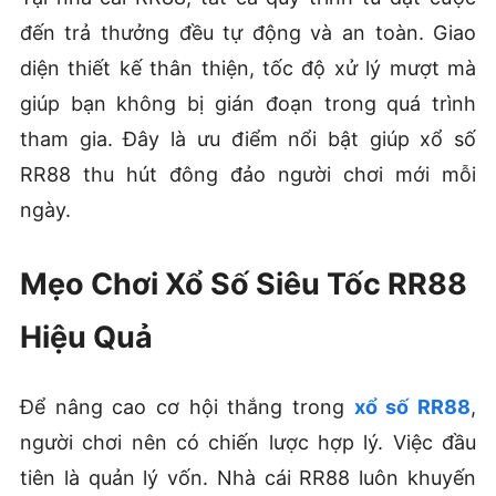
đến trả thưởng đều tự động và an toàn. Giao
diện thiết kế thân thiện, tốc độ xử lý mượt mà
giúp bạn không bị gián đoạn trong quá trình
tham gia. Đây là ưu điểm nổi bật giúp xổ số
RR88 thu hút đông đảo người chơi mới mỗi
ngày.
Mẹo Chơi Xổ Số Siêu Tốc RR88
Hiệu Quả
Để nâng cao cơ hội thắng trong
xổ số RR88
,
người chơi nên có chiến lược hợp lý. Việc đầu
tiên là quản lý vốn. Nhà cái RR88 luôn khuyến