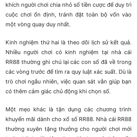
khích người chơi chia nhỏ số tiền cược để duy trì
cuộc chơi ổn định, tránh đặt toàn bộ vốn vào
một vòng quay duy nhất.
Kinh nghiệm thứ hai là theo dõi lịch sử kết quả.
Nhiều người chơi có kinh nghiệm tại nhà cái
RR88 thường ghi chú lại các con số đã về trong
các vòng trước để tìm ra quy luật xác suất. Dù là
trò chơi ngẫu nhiên, việc quan sát vẫn giúp bạn
có thêm cảm giác chủ động khi chọn số.
Một mẹo khác là tận dụng các chương trình
khuyến mãi dành cho xổ số RR88. Nhà cái RR88
thường xuyên tặng thưởng cho người chơi mới