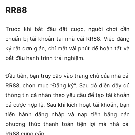
RR88
Trước khi bắt đầu đặt cược, người chơi cần
chuẩn bị tài khoản tại nhà cái RR88. Việc đăng
ký rất đơn giản, chỉ mất vài phút để hoàn tất và
bắt đầu hành trình trải nghiệm.
Đầu tiên, bạn truy cập vào trang chủ của nhà cái
RR88, chọn mục “Đăng ký”. Sau đó điền đầy đủ
thông tin cá nhân theo yêu cầu để tạo tài khoản
cá cược hợp lệ. Sau khi kích hoạt tài khoản, bạn
tiến hành đăng nhập và nạp tiền bằng các
phương thức thanh toán tiện lợi mà nhà cái
RR88 cung cấp.