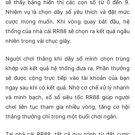
sẽ thấy bảng hiển thị các con số từ 0 đến 9.
Nhiệm vụ là chọn dãy số yêu thích và đặt mức
cược mong muốn. Khi vòng quay bắt đầu, hệ
thống của nhà cái RR88 sẽ chọn ra kết quả ngẫu
nhiên trong vài chục giây.
Người chơi thắng khi dãy số mình chọn trùng
khớp với kết quả hệ thống đưa ra. Phần thưởng
sẽ được cộng trực tiếp vào tài khoản của bạn
ngay sau khi có kết quả. Nhờ cơ chế xử lý nhanh
và minh bạch, xổ số siêu tốc RR88 giúp người
chơi liên tục tham gia nhiều vòng, tăng cơ hội
thắng thưởng chỉ trong một buổi chơi ngắn.
Tại nhà cái RR88, tất cả quy trình từ đặt cược