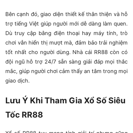
Bên cạnh đó, giao diện thiết kế thân thiện và hỗ
trợ tiếng Việt giúp người mới dễ dàng làm quen.
Dù truy cập bằng điện thoại hay máy tính, trò
chơi vẫn hiển thị mượt mà, đảm bảo trải nghiệm
tốt nhất cho người dùng. Nhà cái RR88 còn có
đội ngũ hỗ trợ 24/7 sẵn sàng giải đáp mọi thắc
mắc, giúp người chơi cảm thấy an tâm trong mọi
giao dịch.
Lưu Ý Khi Tham Gia Xổ Số Siêu
Tốc RR88