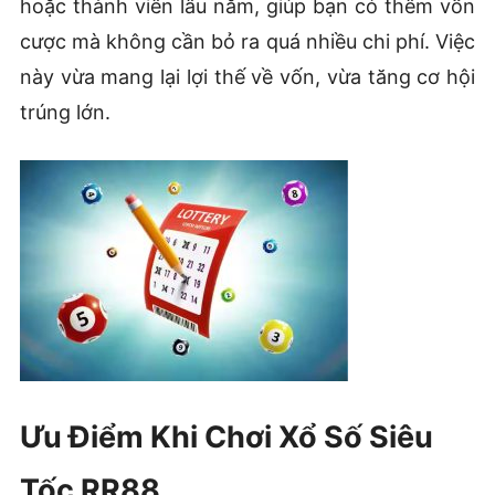
hoặc thành viên lâu năm, giúp bạn có thêm vốn
cược mà không cần bỏ ra quá nhiều chi phí. Việc
này vừa mang lại lợi thế về vốn, vừa tăng cơ hội
trúng lớn.
Ưu Điểm Khi Chơi Xổ Số Siêu
Tốc RR88