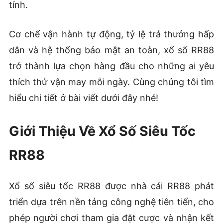
tính.
Cơ chế vận hành tự động, tỷ lệ trả thưởng hấp
dẫn và hệ thống bảo mật an toàn, xổ số RR88
trở thành lựa chọn hàng đầu cho những ai yêu
thích thử vận may mỗi ngày. Cùng chúng tôi tìm
hiểu chi tiết ở bài viết dưới đây nhé!
Giới Thiệu Về Xổ Số Siêu Tốc
RR88
Xổ số siêu tốc RR88 được nhà cái RR88 phát
triển dựa trên nền tảng công nghệ tiên tiến, cho
phép người chơi tham gia đặt cược và nhận kết