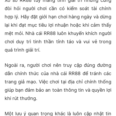
Xổ số RR88 tuy mang tính giải trí nhưng cũng
đòi hỏi người chơi cần có kiểm soát tài chính
hợp lý. Hãy đặt giới hạn chơi hàng ngày và dừng
lại khi đạt mục tiêu lợi nhuận hoặc khi cảm thấy
mệt mỏi. Nhà cái RR88 luôn khuyến khích người
chơi duy trì tinh thần tỉnh táo và vui vẻ trong
quá trình giải trí.
Ngoài ra, người chơi nên truy cập đúng đường
dẫn chính thức của nhà cái RR88 để tránh các
trang giả mạo. Việc chơi tại địa chỉ chính thống
giúp bạn đảm bảo an toàn thông tin và quyền lợi
khi rút thưởng.
Một lưu ý quan trọng khác là luôn cập nhật tin