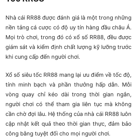
Nhà cái RR88 được đánh giá là một trong những
nền tảng cá cược có độ uy tín hàng đầu châu Á.
Mọi trò chơi, trong đó có xổ số RR88, đều được
giám sát và kiểm định chất lượng kỹ lưỡng trước
khi cung cấp đến người chơi.
Xổ số siêu tốc RR88 mang lại ưu điểm về tốc độ,
tính minh bạch và phần thưởng hấp dẫn. Mỗi
vòng quay chỉ kéo dài trong thời gian ngắn,
người chơi có thể tham gia liên tục mà không
cần chờ đợi lâu. Hệ thống của nhà cái RR88 luôn
cập nhật kết quả theo thời gian thực, đảm bảo
công bằng tuyệt đối cho mọi người chơi.