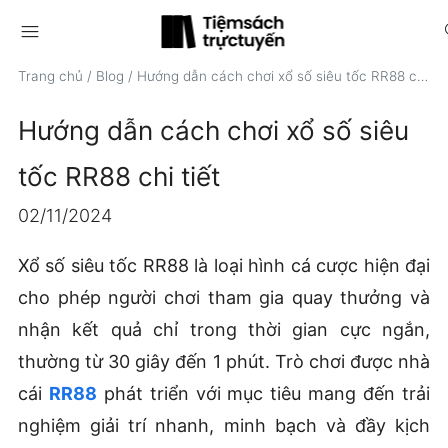
menu
s
Trang chủ
/
Blog
/
Hướng dẫn cách chơi xổ số siêu tốc RR88 chi tiết
Hướng dẫn cách chơi xổ số siêu
tốc RR88 chi tiết
02/11/2024
Xổ số siêu tốc RR88 là loại hình cá cược hiện đại
cho phép người chơi tham gia quay thưởng và
nhận kết quả chỉ trong thời gian cực ngắn,
thường từ 30 giây đến 1 phút. Trò chơi được nhà
cái
RR88
phát triển với mục tiêu mang đến trải
nghiệm giải trí nhanh, minh bạch và đầy kịch