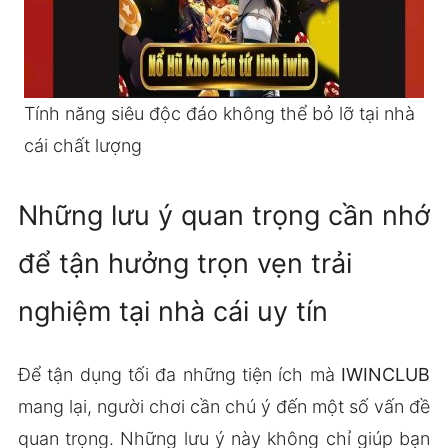
Tính năng siêu độc đáo không thể bỏ lỡ tại nhà
cái chất lượng
Những lưu ý quan trọng cần nhớ
để tận hưởng trọn vẹn trải
nghiệm tại nhà cái uy tín
Để tận dụng tối đa những tiện ích mà
IWINCLUB
mang lại, người chơi cần chú ý đến một số vấn đề
quan trọng. Những lưu ý này không chỉ giúp bạn