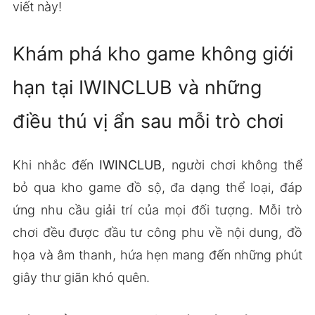
viết này!
Khám phá kho game không giới
hạn tại IWINCLUB và những
điều thú vị ẩn sau mỗi trò chơi
Khi nhắc đến
IWINCLUB
, người chơi không thể
bỏ qua kho game đồ sộ, đa dạng thể loại, đáp
ứng nhu cầu giải trí của mọi đối tượng. Mỗi trò
chơi đều được đầu tư công phu về nội dung, đồ
họa và âm thanh, hứa hẹn mang đến những phút
giây thư giãn khó quên.