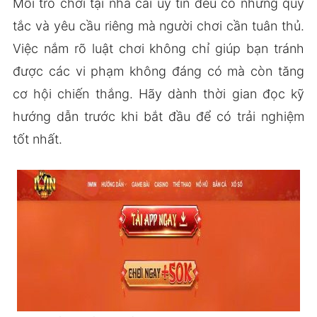
Mỗi trò chơi tại nhà cái uy tín đều có những quy
tắc và yêu cầu riêng mà người chơi cần tuân thủ.
Việc nắm rõ luật chơi không chỉ giúp bạn tránh
được các vi phạm không đáng có mà còn tăng
cơ hội chiến thắng. Hãy dành thời gian đọc kỹ
hướng dẫn trước khi bắt đầu để có trải nghiệm
tốt nhất.