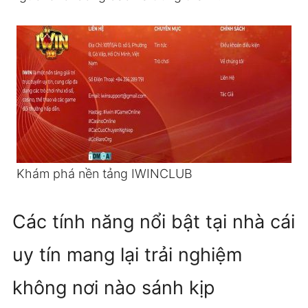
Khám phá nền tảng IWINCLUB
Các tính năng nổi bật tại nhà cái
uy tín mang lại trải nghiệm
không nơi nào sánh kịp