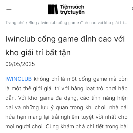
menu
s
Trang chủ
/
Blog
/
Iwinclub cổng game đỉnh cao với kho giải trí bất tận
Iwinclub cổng game đỉnh cao với
kho giải trí bất tận
09/05/2025
IWINCLUB
không chỉ là một cổng game mà còn
là một thế giới giải trí với hàng loạt trò chơi hấp
dẫn. Với kho game đa dạng, các tính năng hiện
đại và những lưu ý quan trọng khi chơi, nhà cái
hứa hẹn mang lại trải nghiệm tuyệt vời nhất cho
mọi người chơi. Cùng khám phá chi tiết trong bài