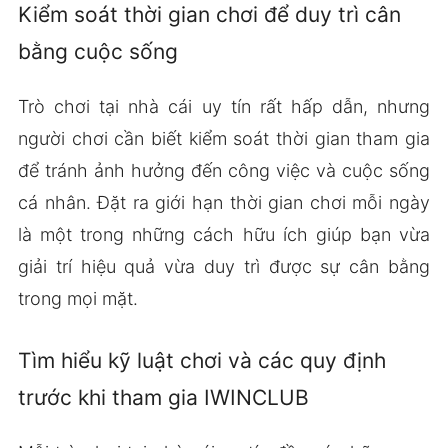
Kiểm soát thời gian chơi để duy trì cân
bằng cuộc sống
Trò chơi tại nhà cái uy tín rất hấp dẫn, nhưng
người chơi cần biết kiểm soát thời gian tham gia
để tránh ảnh hưởng đến công việc và cuộc sống
cá nhân. Đặt ra giới hạn thời gian chơi mỗi ngày
là một trong những cách hữu ích giúp bạn vừa
giải trí hiệu quả vừa duy trì được sự cân bằng
trong mọi mặt.
Tìm hiểu kỹ luật chơi và các quy định
trước khi tham gia IWINCLUB