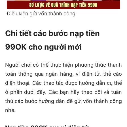
Điều kiện gửi vốn thành công
Chi tiết các bước nạp tiền
99OK cho người mới
Người chơi có thể thực hiện phương thức thanh
toán thông qua ngân hàng, ví điện tử, thẻ cào
điện thoại. Các thao tác được hướng dẫn cụ thể
ở phần dưới đây. Các bạn hãy theo dõi và tuân
thủ các bước hướng dẫn để gửi vốn thành công
nhé.