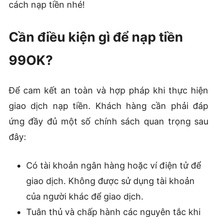
cách nạp tiền nhé!
Cần điều kiện gì để nạp tiền
99OK?
Để cam kết an toàn và hợp pháp khi thực hiện
giao dịch nạp tiền. Khách hàng cần phải đáp
ứng đầy đủ một số chính sách quan trọng sau
đây:
Có tài khoản ngân hàng hoặc ví điện tử để
giao dịch. Không được sử dụng tài khoản
của người khác để giao dịch.
Tuân thủ và chấp hành các nguyên tắc khi