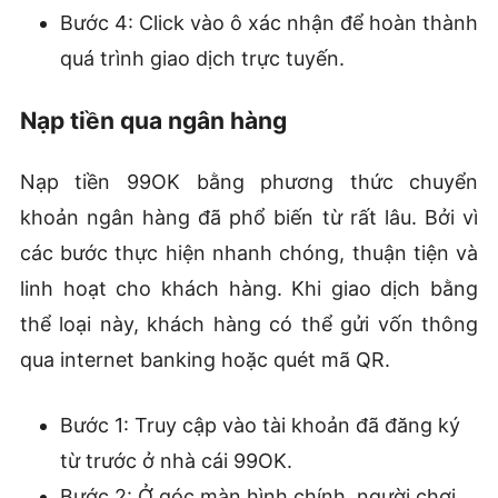
Bước 4: Click vào ô xác nhận để hoàn thành
quá trình giao dịch trực tuyến.
Nạp tiền qua ngân hàng
Nạp tiền 99OK bằng phương thức chuyển
khoản ngân hàng đã phổ biến từ rất lâu. Bởi vì
các bước thực hiện nhanh chóng, thuận tiện và
linh hoạt cho khách hàng. Khi giao dịch bằng
thể loại này, khách hàng có thể gửi vốn thông
qua internet banking hoặc quét mã QR.
Bước 1: Truy cập vào tài khoản đã đăng ký
từ trước ở nhà cái 99OK.
Bước 2: Ở góc màn hình chính, người chơi