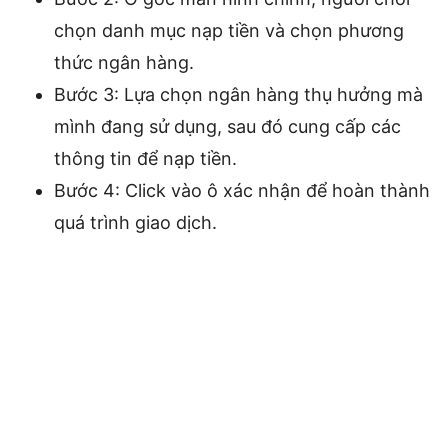
chọn danh mục nạp tiền và chọn phương
thức ngân hàng.
Bước 3: Lựa chọn ngân hàng thụ hưởng mà
mình đang sử dụng, sau đó cung cấp các
thông tin để nạp tiền.
Bước 4: Click vào ô xác nhận để hoàn thành
quá trình giao dịch.