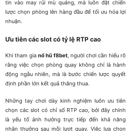
tin vào may rủi mù quáng, mà luôn đặt chiến
lược chọn phòng lên hàng đầu để tối ưu hóa lợi
nhuận.
Ưu tiên các slot có tỷ lệ RTP cao
Khi tham gia
nổ hũ f8bet
, người chơi cần hiểu rõ
rằng việc chọn phòng quay không chỉ là hành
động ngẫu nhiên, mà là bước chiến lược quyết
định phần lớn kết quả thắng thua.
Những tay chơi dày kinh nghiệm luôn ưu tiên
chọn các slot có chỉ số RTP cao, bởi đây chính
là yếu tố ảnh hưởng trực tiếp đến khả năng
nhận thưởng sau mỗi lượt quay. Việc lựa chọn