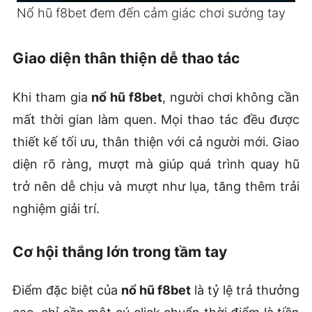
Nổ hũ f8bet đem đến cảm giác chơi sướng tay
Giao diện thân thiện dễ thao tác
Khi tham gia
nổ hũ f8bet
, người chơi không cần
mất thời gian làm quen. Mọi thao tác đều được
thiết kế tối ưu, thân thiện với cả người mới. Giao
diện rõ ràng, mượt mà giúp quá trình quay hũ
trở nên dễ chịu và mượt như lụa, tăng thêm trải
nghiệm giải trí.
Cơ hội thắng lớn trong tầm tay
Điểm đặc biệt của
nổ hũ f8bet
là tỷ lệ trả thưởng