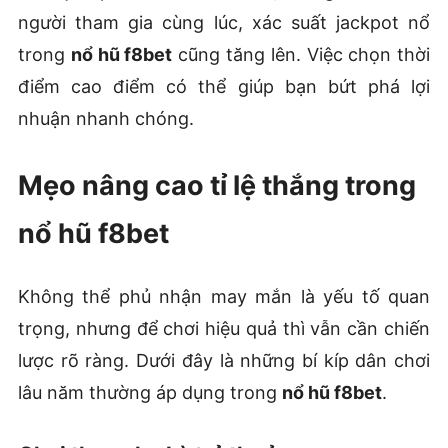
người tham gia cùng lúc, xác suất jackpot nổ
trong
nổ hũ f8bet
cũng tăng lên. Việc chọn thời
điểm cao điểm có thể giúp bạn bứt phá lợi
nhuận nhanh chóng.
Mẹo nâng cao tỉ lệ thắng trong
nổ hũ f8bet
Không thể phủ nhận may mắn là yếu tố quan
trọng, nhưng để chơi hiệu quả thì vẫn cần chiến
lược rõ ràng. Dưới đây là những bí kíp dân chơi
lâu năm thường áp dụng trong
nổ hũ f8bet
.