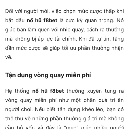
Đối với người mới, việc chọn mức cược thấp khi
bắt đầu
nổ hũ f8bet
là cực kỳ quan trọng. Nó
giúp bạn làm quen với nhịp quay, cách ra thưởng
mà không bị áp lực tài chính. Khi đã tự tin, tăng
dần mức cược sẽ giúp tối ưu phần thưởng nhận
về.
Tận dụng vòng quay miễn phí
Hệ thống
nổ hũ f8bet
thường xuyên tung ra
vòng quay miễn phí như một phần quà tri ân
người chơi. Nếu biết tận dụng khéo léo, bạn có
thể thu về những phần thưởng giá trị mà không
cần bỏ vốn và đây là “mẹo” giúp nhiều người