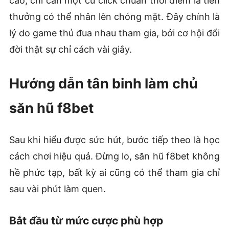
cao, chỉ cần một cú click chuẩn thời điểm là tiền
thưởng có thể nhân lên chóng mặt. Đây chính là
lý do game thủ đua nhau tham gia, bởi cơ hội đổi
đời thật sự chỉ cách vài giây.
Hướng dẫn tân binh làm chủ
săn hũ f8bet
Sau khi hiểu được sức hút, bước tiếp theo là học
cách chơi hiệu quả. Đừng lo, săn hũ f8bet không
hề phức tạp, bất kỳ ai cũng có thể tham gia chỉ
sau vài phút làm quen.
Bắt đầu từ mức cược phù hợp