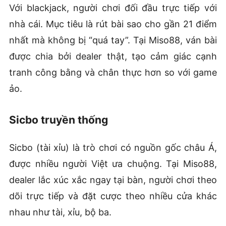
Với blackjack, người chơi đối đầu trực tiếp với
nhà cái. Mục tiêu là rút bài sao cho gần 21 điểm
nhất mà không bị “quá tay”. Tại Miso88, ván bài
được chia bởi dealer thật, tạo cảm giác cạnh
tranh công bằng và chân thực hơn so với game
ảo.
Sicbo truyền thống
Sicbo (tài xỉu) là trò chơi có nguồn gốc châu Á,
được nhiều người Việt ưa chuộng. Tại Miso88,
dealer lắc xúc xắc ngay tại bàn, người chơi theo
dõi trực tiếp và đặt cược theo nhiều cửa khác
nhau như tài, xỉu, bộ ba.