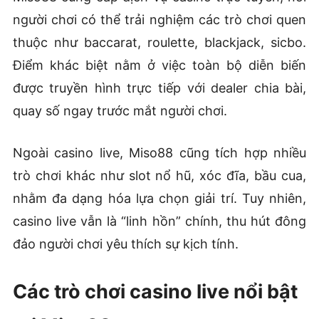
người chơi có thể trải nghiệm các trò chơi quen
thuộc như baccarat, roulette, blackjack, sicbo.
Điểm khác biệt nằm ở việc toàn bộ diễn biến
được truyền hình trực tiếp với dealer chia bài,
quay số ngay trước mắt người chơi.
Ngoài casino live, Miso88 cũng tích hợp nhiều
trò chơi khác như slot nổ hũ, xóc đĩa, bầu cua,
nhằm đa dạng hóa lựa chọn giải trí. Tuy nhiên,
casino live vẫn là “linh hồn” chính, thu hút đông
đảo người chơi yêu thích sự kịch tính.
Các trò chơi casino live nổi bật