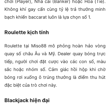
chơi (Player), Nhà cái (Banker) hoặc Hòa (Tie).
Không khí gay cấn cùng tỷ lệ trả thưởng minh
bạch khiến baccarat luôn là lựa chọn số 1.
Roulette kịch tính
Roulette tại Miso88 mô phỏng hoàn hảo vòng
quay số châu Âu và Mỹ. Dealer quay bóng trực
tiếp, người chơi đặt cược vào các con số, màu
sắc hoặc nhóm số. Cảm giác hồi hộp khi chờ
bóng rơi xuống ô trúng thưởng là điểm thu hút
đặc biệt của trò chơi này.
Blackjack hiện đại