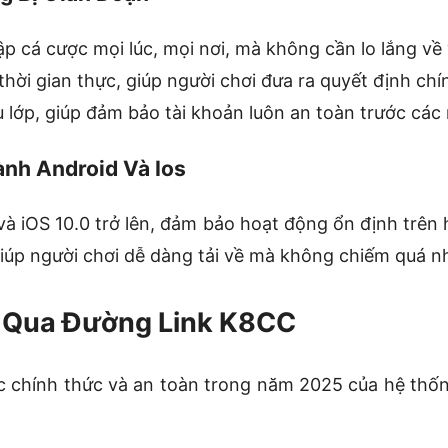
p cá cược mọi lúc, mọi nơi, mà không cần lo lắng về 
thời gian thực, giúp người chơi đưa ra quyết định ch
lớp, giúp đảm bảo tài khoản luôn an toàn trước các 
ành Android Và Ios
và iOS 10.0 trở lên, đảm bảo hoạt động ổn định trên 
úp người chơi dễ dàng tải về mà không chiếm quá nhi
g Qua Đường Link K8CC
ợc chính thức và an toàn trong năm 2025 của hệ thốn