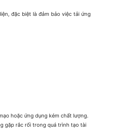
ện, đặc biệt là đảm bảo việc tải ứng
ả mạo hoặc ứng dụng kém chất lượng.
gặp rắc rối trong quá trình tạo tài