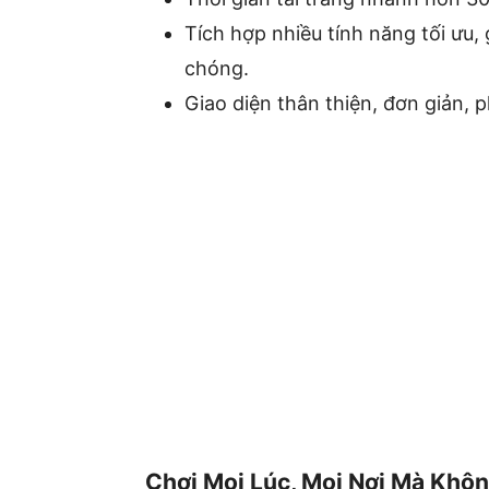
Tích hợp nhiều tính năng tối ưu, 
chóng.
Giao diện thân thiện, đơn giản, 
Chơi Mọi Lúc, Mọi Nơi Mà Khôn