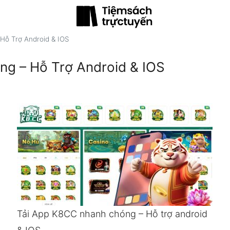
Hỗ Trợ Android & IOS
g – Hỗ Trợ Android & IOS
Tải App K8CC nhanh chóng – Hỗ trợ android