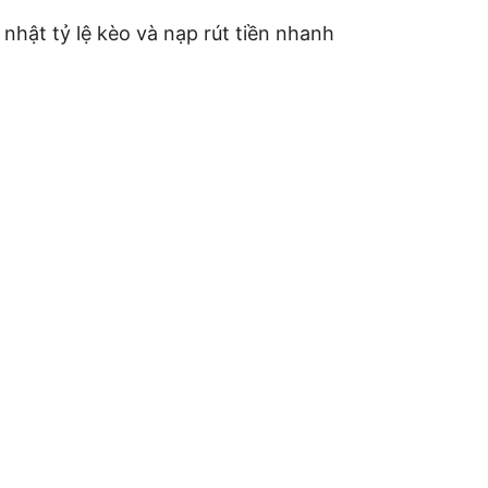
 nhật tỷ lệ kèo và nạp rút tiền nhanh