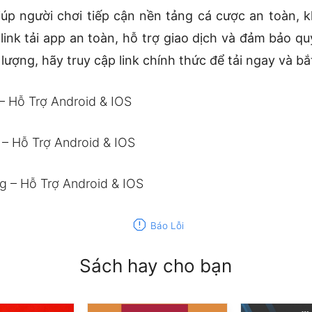
úp người chơi tiếp cận nền tảng cá cược an toàn, k
link tải app an toàn, hỗ trợ giao dịch và đảm bảo qu
ượng, hãy truy cập link chính thức để tải ngay và bắt
 Hỗ Trợ Android & IOS
– Hỗ Trợ Android & IOS
 – Hỗ Trợ Android & IOS
report
Báo Lỗi
Sách hay cho bạn