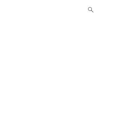
search