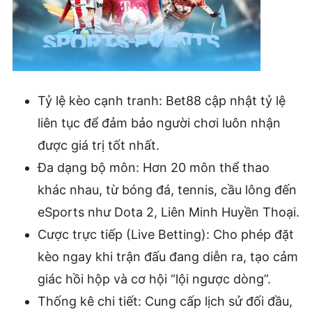
Tỷ lệ kèo cạnh tranh: Bet88 cập nhật tỷ lệ
liên tục để đảm bảo người chơi luôn nhận
được giá trị tốt nhất.
Đa dạng bộ môn: Hơn 20 môn thể thao
khác nhau, từ bóng đá, tennis, cầu lông đến
eSports như Dota 2, Liên Minh Huyền Thoại.
Cược trực tiếp (Live Betting): Cho phép đặt
kèo ngay khi trận đấu đang diễn ra, tạo cảm
giác hồi hộp và cơ hội “lội ngược dòng”.
Thống kê chi tiết: Cung cấp lịch sử đối đầu,