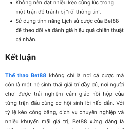
Không nên đặt nhiều kèo cùng lúc trong
một trận để tránh bị “rối thông tin”.
Sử dụng tính năng Lịch sử cược của Bet88
để theo dõi và đánh giá hiệu quả chiến thuật
cá nhân.
Kết luận
Thể thao Bet88
không chỉ là nơi cá cược mà
còn là một hệ sinh thái giải trí đầy đủ, nơi người
chơi được trải nghiệm cảm giác hồi hộp của
từng trận đấu cùng cơ hội sinh lời hấp dẫn. Với
tỷ lệ kèo công bằng, dịch vụ chuyên nghiệp và
nhiều khuyến mãi giá trị, Bet88 xứng đáng là