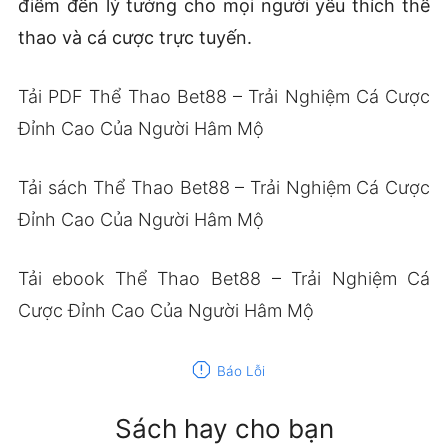
điểm đến lý tưởng cho mọi người yêu thích thể
thao và cá cược trực tuyến.
Tải PDF Thể Thao Bet88 – Trải Nghiệm Cá Cược
Đỉnh Cao Của Người Hâm Mộ
Tải sách Thể Thao Bet88 – Trải Nghiệm Cá Cược
Đỉnh Cao Của Người Hâm Mộ
Tải ebook Thể Thao Bet88 – Trải Nghiệm Cá
Cược Đỉnh Cao Của Người Hâm Mộ
report
Báo Lỗi
Sách hay cho bạn