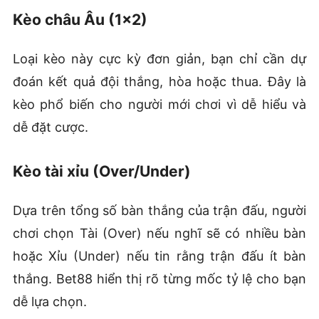
Kèo châu Âu (1×2)
Loại kèo này cực kỳ đơn giản, bạn chỉ cần dự
đoán kết quả đội thắng, hòa hoặc thua. Đây là
kèo phổ biến cho người mới chơi vì dễ hiểu và
dễ đặt cược.
Kèo tài xỉu (Over/Under)
Dựa trên tổng số bàn thắng của trận đấu, người
chơi chọn Tài (Over) nếu nghĩ sẽ có nhiều bàn
hoặc Xỉu (Under) nếu tin rằng trận đấu ít bàn
thắng. Bet88 hiển thị rõ từng mốc tỷ lệ cho bạn
dễ lựa chọn.