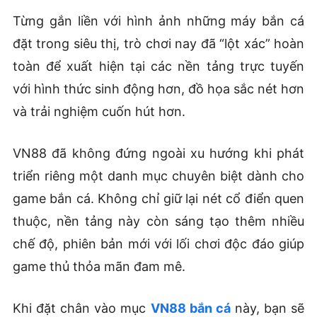
Từng gắn liền với hình ảnh những máy bắn cá
đặt trong siêu thị, trò chơi nay đã “lột xác” hoàn
toàn để xuất hiện tại các nền tảng trực tuyến
với hình thức sinh động hơn, đồ họa sắc nét hơn
và trải nghiệm cuốn hút hơn.
VN88 đã không đứng ngoài xu hướng khi phát
triển riêng một danh mục chuyên biệt dành cho
game bắn cá. Không chỉ giữ lại nét cổ điển quen
thuộc, nền tảng này còn sáng tạo thêm nhiều
chế độ, phiên bản mới với lối chơi độc đáo giúp
game thủ thỏa mãn đam mê.
Khi đặt chân vào mục
VN88 bắn cá
này, bạn sẽ