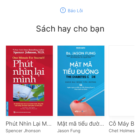
report
Báo Lỗi
Sách hay cho bạn
Phút Nhìn Lại Mình
Mật mã tiểu đường
Spencer Jhonson
Jason Fung
Chet Holmes