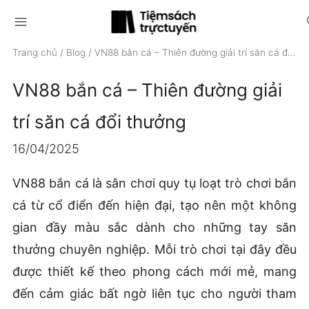
menu
s
Trang chủ
/
Blog
/
VN88 bắn cá – Thiên đường giải trí săn cá đổi thưởng
VN88 bắn cá – Thiên đường giải
trí săn cá đổi thưởng
16/04/2025
VN88 bắn cá là sân chơi quy tụ loạt trò chơi bắn
cá từ cổ điển đến hiện đại, tạo nên một không
gian đầy màu sắc dành cho những tay săn
thưởng chuyên nghiệp. Mỗi trò chơi tại đây đều
được thiết kế theo phong cách mới mẻ, mang
đến cảm giác bất ngờ liên tục cho người tham