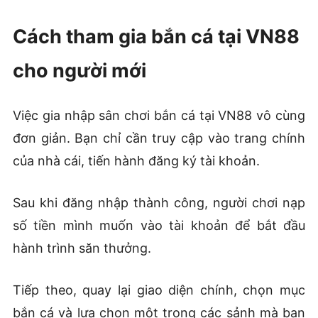
Cách tham gia bắn cá tại VN88
cho người mới
Việc gia nhập sân chơi bắn cá tại VN88 vô cùng
đơn giản. Bạn chỉ cần truy cập vào trang chính
của nhà cái, tiến hành đăng ký tài khoản.
Sau khi đăng nhập thành công, người chơi nạp
số tiền mình muốn vào tài khoản để bắt đầu
hành trình săn thưởng.
Tiếp theo, quay lại giao diện chính, chọn mục
bắn cá và lựa chọn một trong các sảnh mà bạn