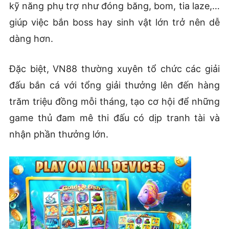
kỹ năng phụ trợ như đóng băng, bom, tia laze,…
giúp việc bắn boss hay sinh vật lớn trở nên dễ
dàng hơn.
Đặc biệt, VN88 thường xuyên tổ chức các giải
đấu bắn cá với tổng giải thưởng lên đến hàng
trăm triệu đồng mỗi tháng, tạo cơ hội để những
game thủ đam mê thi đấu có dịp tranh tài và
nhận phần thưởng lớn.