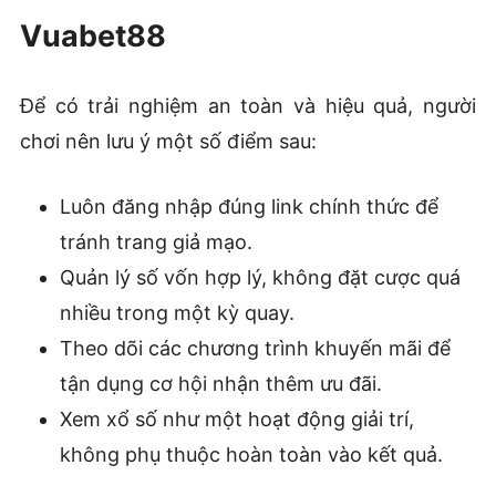
Vuabet88
Để có trải nghiệm an toàn và hiệu quả, người
chơi nên lưu ý một số điểm sau:
Luôn đăng nhập đúng link chính thức để
tránh trang giả mạo.
Quản lý số vốn hợp lý, không đặt cược quá
nhiều trong một kỳ quay.
Theo dõi các chương trình khuyến mãi để
tận dụng cơ hội nhận thêm ưu đãi.
Xem xổ số như một hoạt động giải trí,
không phụ thuộc hoàn toàn vào kết quả.