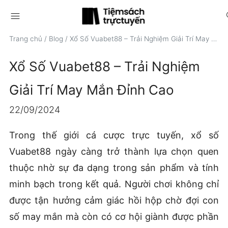
menu
s
Trang chủ
/
Blog
/
Xổ Số Vuabet88 – Trải Nghiệm Giải Trí May Mắn Đỉnh Cao
Xổ Số Vuabet88 – Trải Nghiệm
Giải Trí May Mắn Đỉnh Cao
22/09/2024
Trong thế giới cá cược trực tuyến, xổ số
Vuabet88 ngày càng trở thành lựa chọn quen
thuộc nhờ sự đa dạng trong sản phẩm và tính
minh bạch trong kết quả. Người chơi không chỉ
được tận hưởng cảm giác hồi hộp chờ đợi con
số may mắn mà còn có cơ hội giành được phần