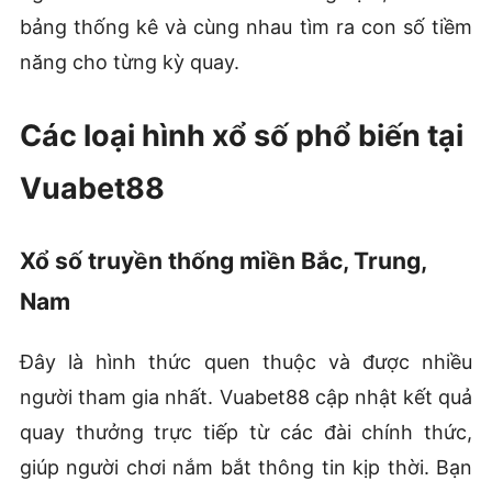
bảng thống kê và cùng nhau tìm ra con số tiềm
năng cho từng kỳ quay.
Các loại hình xổ số phổ biến tại
Vuabet88
Xổ số truyền thống miền Bắc, Trung,
Nam
Đây là hình thức quen thuộc và được nhiều
người tham gia nhất. Vuabet88 cập nhật kết quả
quay thưởng trực tiếp từ các đài chính thức,
giúp người chơi nắm bắt thông tin kịp thời. Bạn