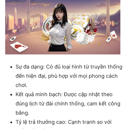
Sự đa dạng: Có đủ loại hình từ truyền thống
đến hiện đại, phù hợp với mọi phong cách
chơi.
Kết quả minh bạch: Được cập nhật theo
đúng lịch từ đài chính thống, cam kết công
bằng.
Tỷ lệ trả thưởng cao: Cạnh tranh so với