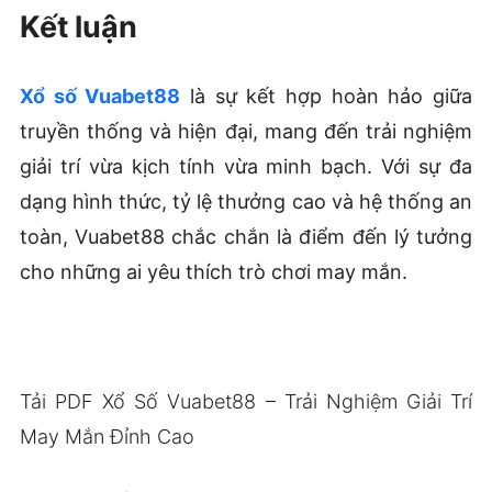
Kết luận
Xổ số Vuabet88
là sự kết hợp hoàn hảo giữa
truyền thống và hiện đại, mang đến trải nghiệm
giải trí vừa kịch tính vừa minh bạch. Với sự đa
dạng hình thức, tỷ lệ thưởng cao và hệ thống an
toàn, Vuabet88 chắc chắn là điểm đến lý tưởng
cho những ai yêu thích trò chơi may mắn.
Tải PDF Xổ Số Vuabet88 – Trải Nghiệm Giải Trí
May Mắn Đỉnh Cao