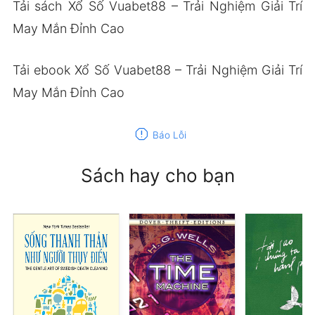
Tải sách Xổ Số Vuabet88 – Trải Nghiệm Giải Trí
May Mắn Đỉnh Cao
Tải ebook Xổ Số Vuabet88 – Trải Nghiệm Giải Trí
May Mắn Đỉnh Cao
report
Báo Lỗi
Sách hay cho bạn