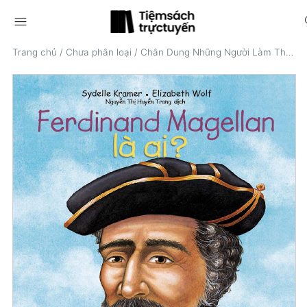
menu
s
Trang chủ
/
Chưa phân loại
/
Chân Dung Những Người Làm Thay Đổi Thế Giới: Ferdinand Magellan là ai?