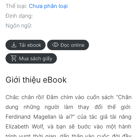
Thể loại:
Chưa phân loại
Định dạng:
Ngôn ngữ:
download
visibility
Tải ebook
Đọc online
shopping_cart
Mua sách giấy
Giới thiệu eBook
Chắc chắn rồi! Đắm chìm vào cuốn sách “Chân
dung những người làm thay đổi thế giới:
Ferdinand Magellan là ai?” của tác giả tài năng
Elizabeth Wolf, và bạn sẽ bước vào một hành
trình vượt thời gian, dấn thân vào cuộc đời đầy