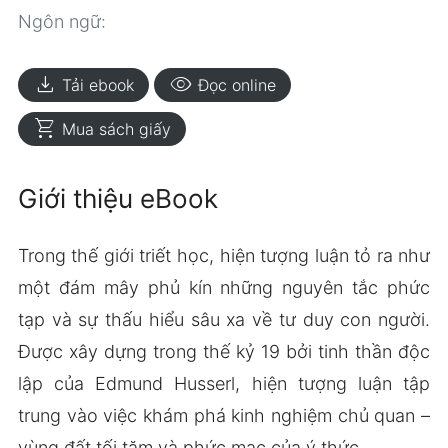
Ngôn ngữ:
download
visibility
Tải ebook
Đọc online
shopping_cart
Mua sách giấy
Giới thiệu eBook
Trong thế giới triết học, hiện tượng luận tỏ ra như
một đám mây phủ kín những nguyên tắc phức
tạp và sự thấu hiểu sâu xa về tư duy con người.
Được xây dựng trong thế kỷ 19 bởi tinh thần độc
lập của Edmund Husserl, hiện tượng luận tập
trung vào việc khám phá kinh nghiệm chủ quan –
vùng đất tối tăm và phức mạc của ý thức.