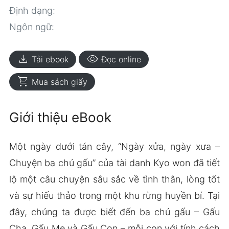
Định dạng:
Ngôn ngữ:
download
visibility
Tải ebook
Đọc online
shopping_cart
Mua sách giấy
Giới thiệu eBook
Một ngày dưới tán cây, “Ngày xửa, ngày xưa –
Chuyện ba chú gấu” của tài danh Kyo won đã tiết
lộ một câu chuyện sâu sắc về tình thân, lòng tốt
và sự hiếu thảo trong một khu rừng huyền bí. Tại
đây, chúng ta được biết đến ba chú gấu – Gấu
Cha, Gấu Mẹ và Gấu Con – mỗi con với tính cách