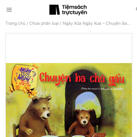
menu
s
Trang chủ
/
Chưa phân loại
/
Ngày Xửa Ngày Xưa – Chuyện Ba Chú Gấu