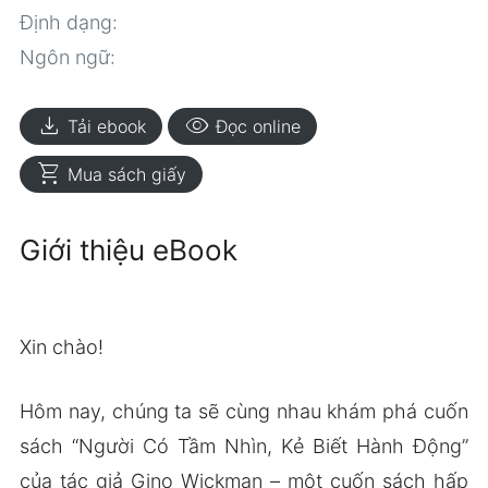
Định dạng:
Ngôn ngữ:
download
visibility
Tải ebook
Đọc online
shopping_cart
Mua sách giấy
Giới thiệu eBook
Xin chào!
Hôm nay, chúng ta sẽ cùng nhau khám phá cuốn
sách “Người Có Tầm Nhìn, Kẻ Biết Hành Động”
của tác giả Gino Wickman – một cuốn sách hấp