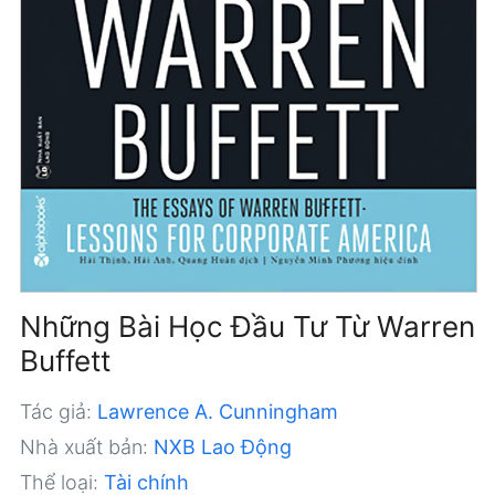
Những Bài Học Đầu Tư Từ Warren
Buffett
Tác giả:
Lawrence A. Cunningham
Nhà xuất bản:
NXB Lao Động
Thể loại:
Tài chính