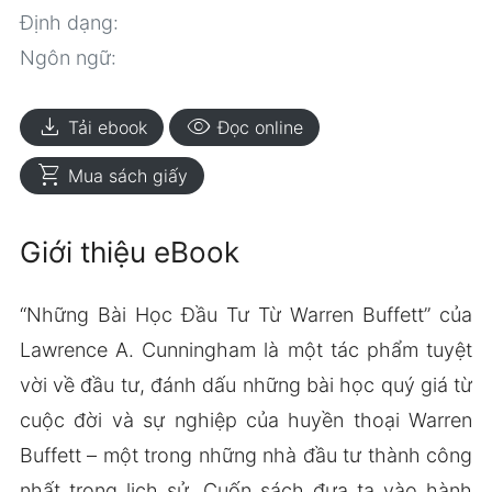
Định dạng:
Ngôn ngữ:
download
visibility
Tải ebook
Đọc online
shopping_cart
Mua sách giấy
Giới thiệu eBook
“Những Bài Học Đầu Tư Từ Warren Buffett” của
Lawrence A. Cunningham là một tác phẩm tuyệt
vời về đầu tư, đánh dấu những bài học quý giá từ
cuộc đời và sự nghiệp của huyền thoại Warren
Buffett – một trong những nhà đầu tư thành công
nhất trong lịch sử. Cuốn sách đưa ta vào hành