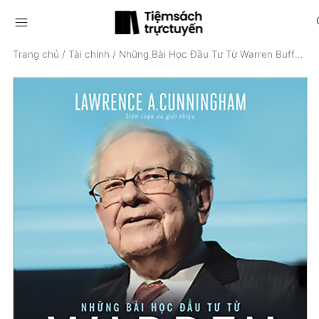
menu
s
Trang chủ
/
Tài chính
/
Những Bài Học Đầu Tư Từ Warren Buffett