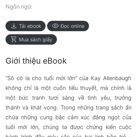
Ngôn ngữ:
download
visibility
Tải ebook
Đọc online
shopping_cart
Mua sách giấy
Giới thiệu eBook
“Sô cô la cho tuổi mới lớn” của Kay Allenbaugh
không chỉ là một cuốn tiểu thuyết, mà chính là
một bức tranh tươi sáng về tình yêu, trưởng
thành và khát vọng. Trong những trang sách ẩn
chứa những cung bậc cảm xúc đắng ngọt của
tuổi mới lớn, chúng ta được chứng kiến cuộc
hành trình đầy màu sắc của hai linh hồn trẻ –