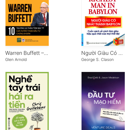
Warren Buffett – 10 Thương Vụ Thâu Tóm Bạc Tỷ Của Huyền Thoại Đầu Tư Chứng Khoán
Người Giàu Có Nhất Thành Babylon
Glen Arnold
George S. Clason