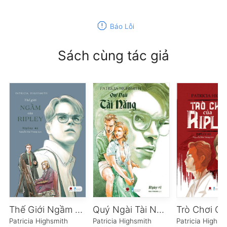
report
Báo Lỗi
Sách cùng tác giả
Thế Giới Ngầm Của Ripley
Quý Ngài Tài Năng
Patricia Highsmith
Patricia Highsmith
Patricia Highsm