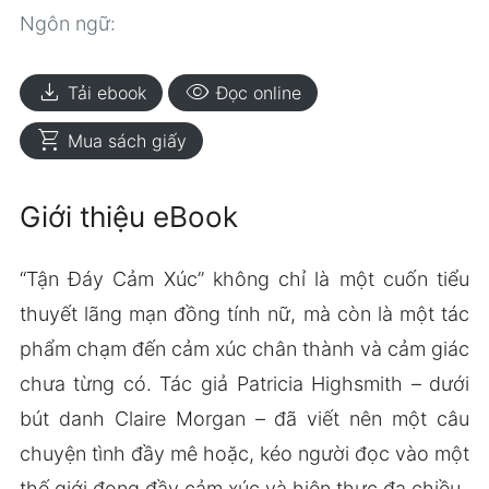
Ngôn ngữ:
download
visibility
Tải ebook
Đọc online
shopping_cart
Mua sách giấy
Giới thiệu eBook
“Tận Đáy Cảm Xúc” không chỉ là một cuốn tiểu
thuyết lãng mạn đồng tính nữ, mà còn là một tác
phẩm chạm đến cảm xúc chân thành và cảm giác
chưa từng có. Tác giả Patricia Highsmith – dưới
bút danh Claire Morgan – đã viết nên một câu
chuyện tình đầy mê hoặc, kéo người đọc vào một
thế giới đong đầy cảm xúc và hiện thực đa chiều.