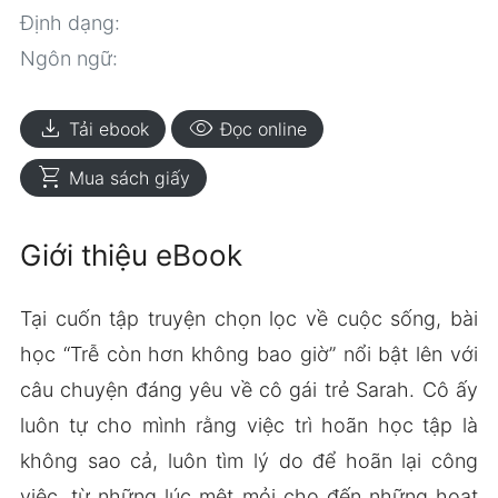
Định dạng:
Ngôn ngữ:
download
visibility
Tải ebook
Đọc online
shopping_cart
Mua sách giấy
Giới thiệu eBook
Tại cuốn tập truyện chọn lọc về cuộc sống, bài
học “Trễ còn hơn không bao giờ” nổi bật lên với
câu chuyện đáng yêu về cô gái trẻ Sarah. Cô ấy
luôn tự cho mình rằng việc trì hoãn học tập là
không sao cả, luôn tìm lý do để hoãn lại công
việc, từ những lúc mệt mỏi cho đến những hoạt