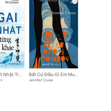
IKIGAI – Chất Nhật Trong Từng Khoảnh khắc
Bất Cứ Điều Gì Em Muốn
hi
Jennifer Crusie
Nguyễn Thụy Ph