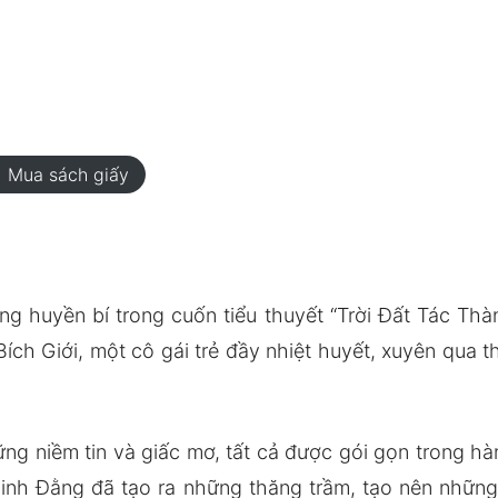
rt
Mua sách giấy
g huyền bí trong cuốn tiểu thuyết “Trời Đất Tác Thà
ích Giới, một cô gái trẻ đầy nhiệt huyết, xuyên qua 
g niềm tin và giấc mơ, tất cả được gói gọn trong hàn
hinh Đằng đã tạo ra những thăng trầm, tạo nên nhữn