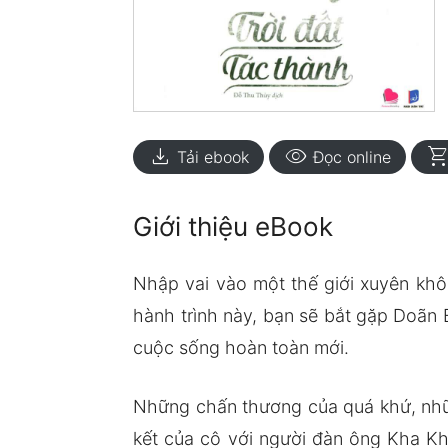
download
visibility
shopping_ca
Tải ebook
Đọc online
Giới thiệu eBook
Nhập vai vào một thế giới xuyên khôn
hành trình này, bạn sẽ bắt gặp Doãn B
cuộc sống hoàn toàn mới.
Những chấn thương của quá khứ, nhữn
kết của cô với người đàn ông Kha K