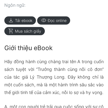
Ngôn ngữ:
download
visibility
Tải ebook
Đọc online
shopping_cart
Mua sách giấy
Giới thiệu eBook
Hãy đồng hành cùng chàng trai tên A trong cuốn
sách tuyệt vời “Trưởng thành cùng nỗi cô đơn”
của tác giả Lý Thượng Long. Đây không chỉ là
một cuốn sách, mà là một hành trình sâu sắc vào
thế giới tinh tế của cảm xúc, nỗi lo sợ và hy vọng.
A, một con người trẻ trải qua cuộc sống với sự cô