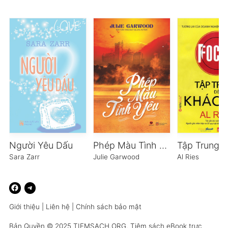
Người Yêu Dấu
Phép Màu Tình Yêu
Sara Zarr
Julie Garwood
Al Ries
Giới thiệu
|
Liên hệ
|
Chính sách bảo mật
Bản Quyền © 2025
TIEMSACH.ORG
. Tiệm sách eBook trực