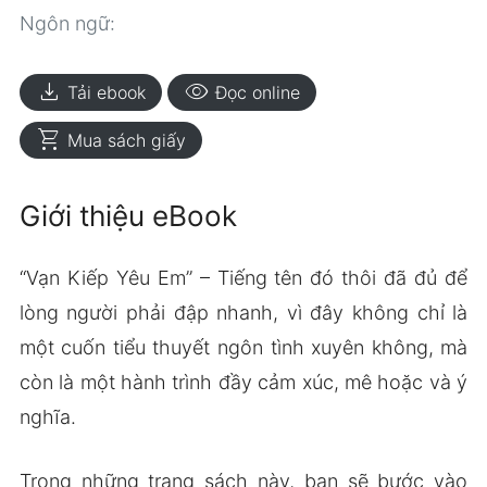
Ngôn ngữ:
download
visibility
Tải ebook
Đọc online
shopping_cart
Mua sách giấy
Giới thiệu eBook
“Vạn Kiếp Yêu Em” – Tiếng tên đó thôi đã đủ để
lòng người phải đập nhanh, vì đây không chỉ là
một cuốn tiểu thuyết ngôn tình xuyên không, mà
còn là một hành trình đầy cảm xúc, mê hoặc và ý
nghĩa.
Trong những trang sách này, bạn sẽ bước vào