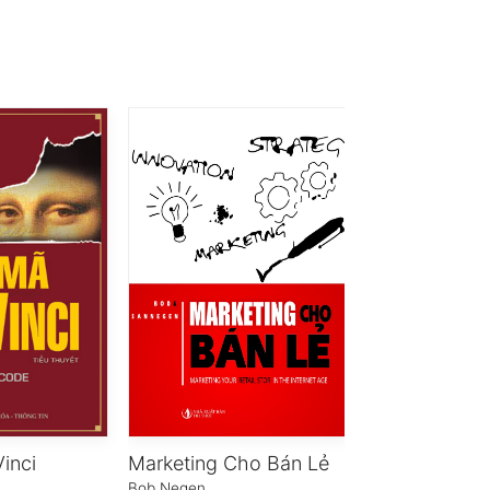
inci
Marketing Cho Bán Lẻ
Gatsby Vĩ Đạ
Bob Negen
F. Scott Fitzgera