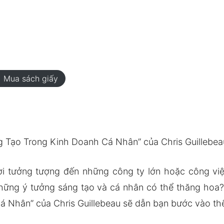
rt
Mua sách giấy
g Tạo Trong Kinh Doanh Cá Nhân” của Chris Guillebea
ời tưởng tượng đến những công ty lớn hoặc công vi
 những ý tưởng sáng tạo và cá nhân có thể thăng hoa
 Nhân” của Chris Guillebeau sẽ dẫn bạn bước vào thế