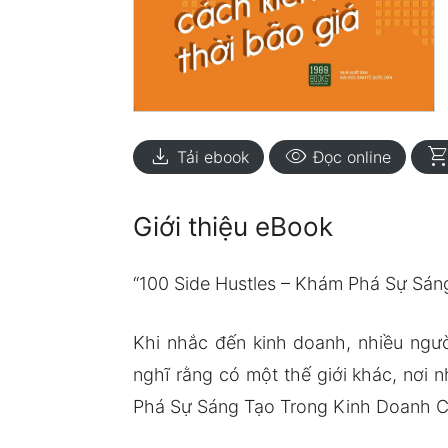
download
visibility
shopping_ca
Tải ebook
Đọc online
Giới thiệu eBook
“100 Side Hustles – Khám Phá Sự Sán
Khi nhắc đến kinh doanh, nhiều ngư
nghĩ rằng có một thế giới khác, nơi
Phá Sự Sáng Tạo Trong Kinh Doanh Cá