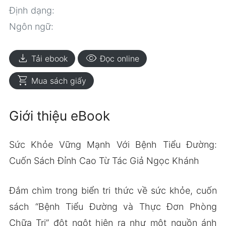
Định dạng:
Ngôn ngữ:
download
visibility
Tải ebook
Đọc online
shopping_cart
Mua sách giấy
Giới thiệu eBook
Sức Khỏe Vững Mạnh Với Bệnh Tiểu Đường:
Cuốn Sách Đỉnh Cao Từ Tác Giả Ngọc Khánh
Đắm chìm trong biển tri thức về sức khỏe, cuốn
sách “Bệnh Tiểu Đường và Thực Đơn Phòng
Chữa Trị” đột ngột hiện ra như một nguồn ánh