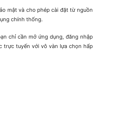
Bảo mật và cho phép cài đặt từ nguồn
dụng chính thống.
, bạn chỉ cần mở ứng dụng, đăng nhập
c trực tuyến với vô vàn lựa chọn hấp