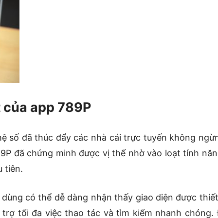
t của app 789P
ệ số đã thúc đẩy các nhà cái trực tuyến không ngừ
89P đã chứng minh được vị thế nhờ vào loạt tính năng
 tiên.
dùng có thể dễ dàng nhận thấy giao diện được thiết
rợ tối đa việc thao tác và tìm kiếm nhanh chóng. 