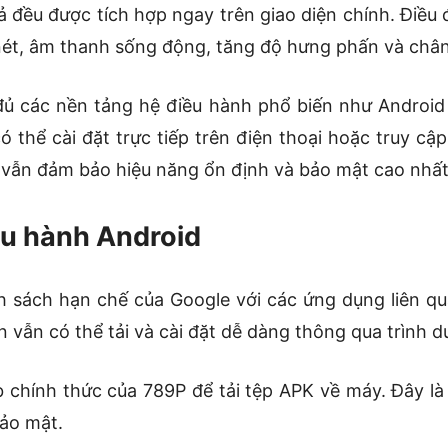
ả đều được tích hợp ngay trên giao diện chính. Điều đ
ét, âm thanh sống động, tăng độ hưng phấn và chân 
đủ các nền tảng hệ điều hành phổ biến như Android
ó thể cài đặt trực tiếp trên điện thoại hoặc truy cậ
 vẫn đảm bảo hiệu năng ổn định và bảo mật cao nhấ
ều hành Android
nh sách hạn chế của Google với các ứng dụng liên q
n vẫn có thể tải và cài đặt dễ dàng thông qua trình d
b chính thức của 789P để tải tệp APK về máy. Đây là 
bảo mật.