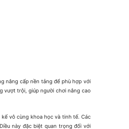
ng nâng cấp nền tảng để phù hợp với
 vượt trội, giúp người chơi nâng cao
 kế vô cùng khoa học và tinh tế. Các
Điều này đặc biệt quan trọng đối với