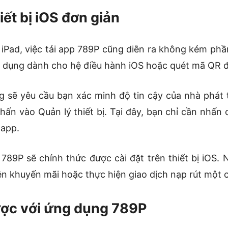
iết bị iOS đơn giản
iPad, việc tải app 789P cũng diễn ra không kém phần
ng dụng dành cho hệ điều hành iOS hoặc quét mã QR để
ng sẽ yêu cầu bạn xác minh độ tin cậy của nhà phát 
nhấn vào Quản lý thiết bị. Tại đây, bạn chỉ cần nhấ
 app.
789P sẽ chính thức được cài đặt trên thiết bị iOS
kiện khuyến mãi hoặc thực hiện giao dịch nạp rút một 
cược với ứng dụng 789P