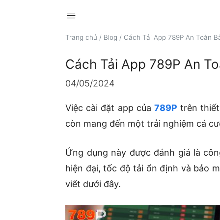
menu
Trang chủ
/
Blog
/
Cách Tải App 789P An Toàn B
Cách Tải App 789P An To
04/05/2024
Việc cài đặt app của
789P
trên thiế
còn mang đến một trải nghiệm cá cược
Ứng dụng này được đánh giá là côn
hiện đại, tốc độ tải ổn định và bảo 
viết dưới đây.