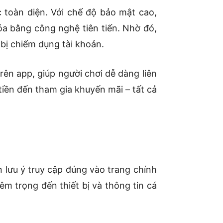
 toàn diện. Với chế độ bảo mật cao,
óa bằng công nghệ tiên tiến. Nhờ đó,
bị chiếm dụng tài khoản.
rên app, giúp người chơi dễ dàng liên
 tiền đến tham gia khuyến mãi – tất cả
n lưu ý truy cập đúng vào trang chính
m trọng đến thiết bị và thông tin cá