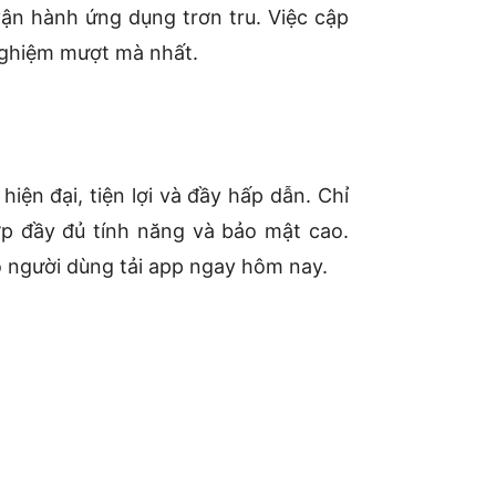
vận hành ứng dụng trơn tru. Việc cập
 nghiệm mượt mà nhất.
ện đại, tiện lợi và đầy hấp dẫn. Chỉ
ợp đầy đủ tính năng và bảo mật cao.
ho người dùng tải app ngay hôm nay.