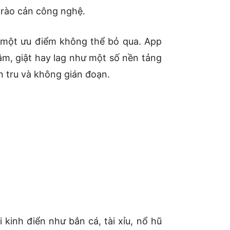
 rào cản công nghệ.
à một ưu điểm không thể bỏ qua. App
ậm, giật hay lag như một số nền tảng
n tru và không gián đoạn.
kinh điển như bắn cá, tài xỉu, nổ hũ