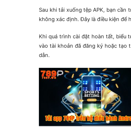
Sau khi tải xuống tệp APK, bạn cần 
không xác định. Đây là điều kiện để
Khi quá trình cài đặt hoàn tất, biể
vào tài khoản đã đăng ký hoặc tạo t
dẫn.