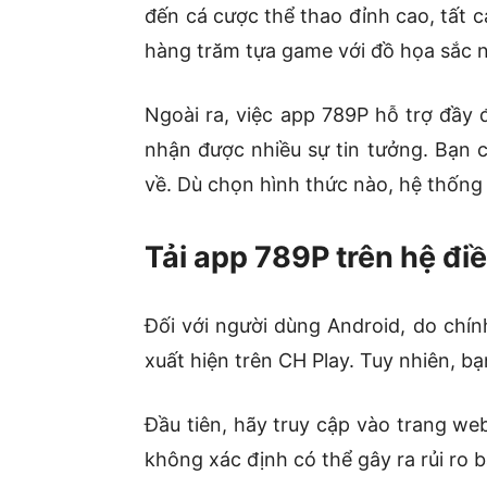
đến cá cược thể thao đỉnh cao, tất c
hàng trăm tựa game với đồ họa sắc n
Ngoài ra, việc app 789P hỗ trợ đầy 
nhận được nhiều sự tin tưởng. Bạn c
về. Dù chọn hình thức nào, hệ thống
Tải app 789P trên hệ đi
Đối với người dùng Android, do chí
xuất hiện trên CH Play. Tuy nhiên, bạ
Đầu tiên, hãy truy cập vào trang we
không xác định có thể gây ra rủi ro 