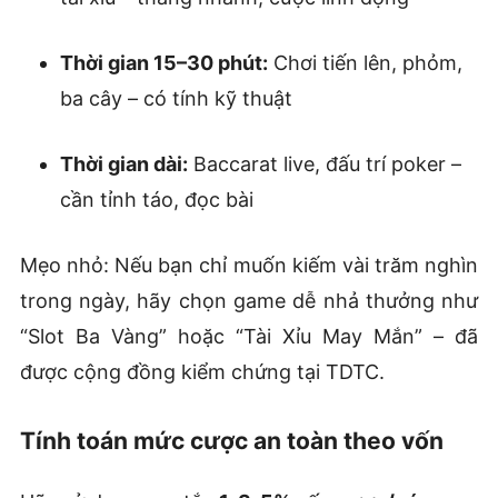
Thời gian 15–30 phút:
Chơi tiến lên, phỏm,
ba cây – có tính kỹ thuật
Thời gian dài:
Baccarat live, đấu trí poker –
cần tỉnh táo, đọc bài
Mẹo nhỏ: Nếu bạn chỉ muốn kiếm vài trăm nghìn
trong ngày, hãy chọn game dễ nhả thưởng như
“Slot Ba Vàng” hoặc “Tài Xỉu May Mắn” – đã
được cộng đồng kiểm chứng tại TDTC.
Tính toán mức cược an toàn theo vốn