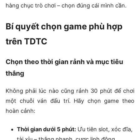
hàng chục trò chơi – chọn đúng cái mình cần.
Bí quyết chọn game phù hợp
trên TDTC
Chọn theo thời gian rảnh và mục tiêu
thắng
Không phải lúc nào cũng rảnh 30 phút để chơi
một chuỗi ván đấu trí. Hãy chọn game theo
hoàn cảnh:
Thời gian dưới 5 phút:
Ưu tiên slot, xóc đĩa,
tài xỉu – thắng nhanh, cược linh động