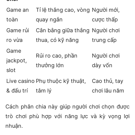
Game an
Tỉ lệ thắng cao, vòng
Người mới,
toàn
quay ngắn
cược thấp
Game rủi
Cân bằng giữa thắng
Người chơi
ro vừa
thua, có kỹ năng
trung cấp
Game
Rủi ro cao, phần
Người chơi
jackpot,
thưởng lớn
dày vốn
slot
Live casino
Phụ thuộc kỹ thuật,
Cao thủ, tay
& đấu trí
tâm lý
chơi lâu năm
Cách phân chia này giúp người chơi chọn được
trò chơi phù hợp với năng lực và kỳ vọng lợi
nhuận.