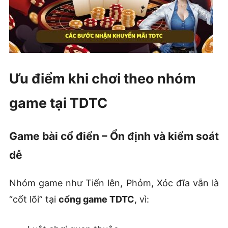
Ưu điểm khi chơi theo nhóm
game tại TDTC
Game bài cổ điển – Ổn định và kiểm soát
dễ
Nhóm game như Tiến lên, Phỏm, Xóc đĩa vẫn là
“cốt lõi” tại
cổng game TDTC
, vì: