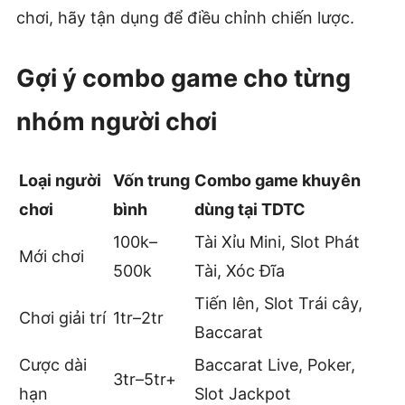
chơi, hãy tận dụng để điều chỉnh chiến lược.
Gợi ý combo game cho từng
nhóm người chơi
Loại người
Vốn trung
Combo game khuyên
chơi
bình
dùng tại TDTC
100k–
Tài Xỉu Mini, Slot Phát
Mới chơi
500k
Tài, Xóc Đĩa
Tiến lên, Slot Trái cây,
Chơi giải trí
1tr–2tr
Baccarat
Cược dài
Baccarat Live, Poker,
3tr–5tr+
hạn
Slot Jackpot