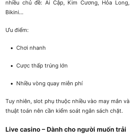
nhiều chủ đề: Ai Cập, Kim Cương, Hỏa Long,
Bikini…
Ưu điểm:
Chơi nhanh
Cược thấp trúng lớn
Nhiều vòng quay miễn phí
Tuy nhiên, slot phụ thuộc nhiều vào may mắn và
thuật toán nên cần kiểm soát ngân sách chặt.
Live casino – Dành cho người muốn trải