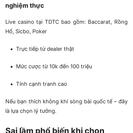
nghiệm thực
Live casino tại TDTC bao gồm: Baccarat, Rồng
Hổ, Sicbo, Poker
Trực tiếp từ dealer thật
Mức cược từ 10k đến 100 triệu
Tính cạnh tranh cao
Nếu bạn thích không khí sòng bài quốc tế – đây
là lựa chọn lý tưởng.
Sai lầm phổ biến khi chọn