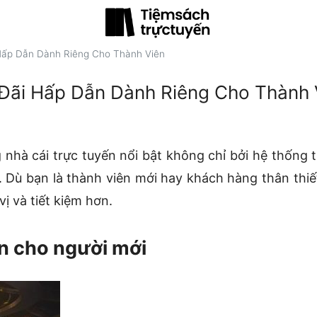
Hấp Dẫn Dành Riêng Cho Thành Viên
Đãi Hấp Dẫn Dành Riêng Cho Thành 
nhà cái trực tuyến nổi bật không chỉ bởi hệ thống
Dù bạn là thành viên mới hay khách hàng thân thiết, 
vị và tiết kiệm hơn.
n cho người mới