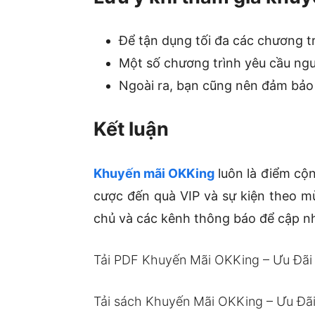
Để tận dụng tối đa các chương t
Một số chương trình yêu cầu ngư
Ngoài ra, bạn cũng nên đảm bảo 
Kết luận
Khuyến mãi OKKing
luôn là điểm cộn
cược đến quà VIP và sự kiện theo mùa
chủ và các kênh thông báo để cập nh
Tải PDF Khuyến Mãi OKKing – Ưu Đãi
Tải sách Khuyến Mãi OKKing – Ưu Đã