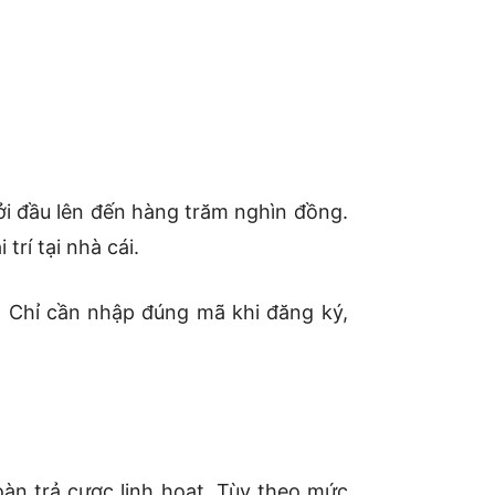
ởi đầu lên đến hàng trăm nghìn đồng.
rí tại nhà cái.
. Chỉ cần nhập đúng mã khi đăng ký,
oàn trả cược linh hoạt. Tùy theo mức