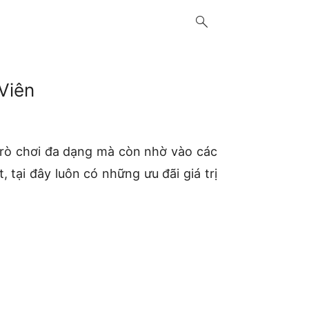
search
Viên
 trò chơi đa dạng mà còn nhờ vào các
tại đây luôn có những ưu đãi giá trị