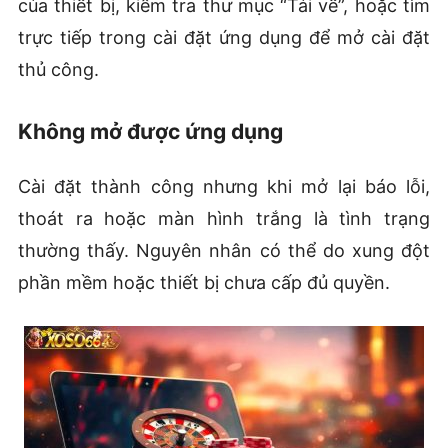
của thiết bị, kiểm tra thư mục “Tải về”, hoặc tìm
trực tiếp trong cài đặt ứng dụng để mở cài đặt
thủ công.
Không mở được ứng dụng
Cài đặt thành công nhưng khi mở lại báo lỗi,
thoát ra hoặc màn hình trắng là tình trạng
thường thấy. Nguyên nhân có thể do xung đột
phần mềm hoặc thiết bị chưa cấp đủ quyền.