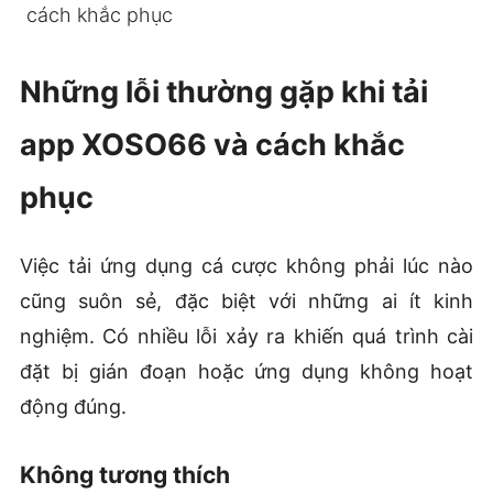
cách khắc phục
Những lỗi thường gặp khi tải
app XOSO66 và cách khắc
phục
Việc tải ứng dụng cá cược không phải lúc nào
cũng suôn sẻ, đặc biệt với những ai ít kinh
nghiệm. Có nhiều lỗi xảy ra khiến quá trình cài
đặt bị gián đoạn hoặc ứng dụng không hoạt
động đúng.
Không tương thích