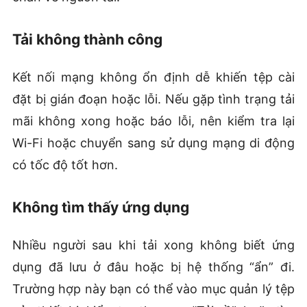
Tải không thành công
Kết nối mạng không ổn định dễ khiến tệp cài
đặt bị gián đoạn hoặc lỗi. Nếu gặp tình trạng tải
mãi không xong hoặc báo lỗi, nên kiểm tra lại
Wi-Fi hoặc chuyển sang sử dụng mạng di động
có tốc độ tốt hơn.
Không tìm thấy ứng dụng
Nhiều người sau khi tải xong không biết ứng
dụng đã lưu ở đâu hoặc bị hệ thống “ẩn” đi.
Trường hợp này bạn có thể vào mục quản lý tệp