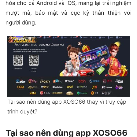
hóa cho cả Android và iOS, mang lại trải nghiệm
mượt mà, bảo mật và cực kỳ thân thiện với
người dùng.
Tại sao nên dùng app XOSO66 thay vì truy cập
trình duyệt?
Tại sao nên dùng app XOSO66