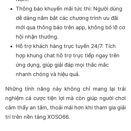
Thông báo khuyến mãi tức thì: Người dùng
dễ dàng nắm bắt các chương trình ưu đãi
mới qua thông báo trên app, không bỏ lỡ cơ
hội nhận thưởng.
Hỗ trợ khách hàng trực tuyến 24/7: Tích
hợp khung chat hỗ trợ trực tiếp ngay trên
ứng dụng, giúp giải đáp mọi thắc mắc
nhanh chóng và hiệu quả.
Những tính năng này không chỉ mang lại trải
nghiệm cá cược tiện lợi mà còn giúp người chơi
cảm thấy an tâm, thoải mái hơn khi tham gia giải
trí trên nền tảng XOSO66.