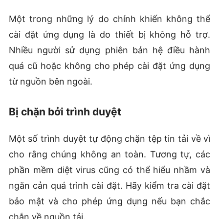
Một trong những lý do chính khiến không thể
cài đặt ứng dụng là do thiết bị không hỗ trợ.
Nhiều người sử dụng phiên bản hệ điều hành
quá cũ hoặc không cho phép cài đặt ứng dụng
từ nguồn bên ngoài.
Bị chặn bởi trình duyệt
Một số trình duyệt tự động chặn tệp tin tải về vì
cho rằng chúng không an toàn. Tương tự, các
phần mềm diệt virus cũng có thể hiểu nhầm và
ngăn cản quá trình cài đặt. Hãy kiểm tra cài đặt
bảo mật và cho phép ứng dụng nếu bạn chắc
chắn về nguồn tải.