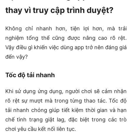
thay vì truy cập trình duyệt?
Không chỉ nhanh hơn, tiện lợi hơn, mà trải
nghiệm tổng thể cũng được nâng cao rõ rệt.
Vậy điều gì khiến việc dùng app trở nên đáng giá
đến vậy?
Tốc độ tải nhanh
Khi sử dụng ứng dụng, người chơi sẽ cảm nhận
rõ rệt sự mượt mà trong từng thao tác. Tốc độ
tải nhanh chóng giúp tiết kiệm thời gian và hạn
chế tình trạng giật lag, đặc biệt trong các trò
chơi yêu cầu kết nối liên tục.