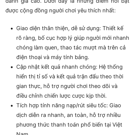
đánh giá cao. Dưới đây là những điểm nổi bật
được cộng đồng người chơi yêu thích nhất:
Giao diện thân thiện, dễ sử dụng: Thiết kế
rõ ràng, bố cục hợp lý giúp người mới nhanh
chóng làm quen, thao tác mượt mà trên cả
điện thoại và máy tính bảng.
Cập nhật kết quả nhanh chóng: Hệ thống
hiển thị tỉ số và kết quả trận đấu theo thời
gian thực, hỗ trợ người chơi theo dõi và
điều chỉnh chiến lược cược kịp thời.
Tích hợp tính năng nạp/rút siêu tốc: Giao
dịch diễn ra nhanh, an toàn, hỗ trợ nhiều
phương thức thanh toán phổ biến tại Việt
Nam.