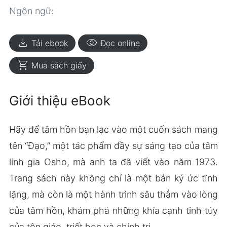
Ngôn ngữ:
download
visibility
Tải ebook
Đọc online
shopping_cart
Mua sách giấy
Giới thiệu eBook
Hãy để tâm hồn bạn lạc vào một cuốn sách mang
tên “Đạo,” một tác phẩm đầy sự sáng tạo của tâm
linh gia Osho, mà anh ta đã viết vào năm 1973.
Trang sách này không chỉ là một bản ký ức tĩnh
lặng, mà còn là một hành trình sâu thẳm vào lòng
của tâm hồn, khám phá những khía cạnh tinh túy
của tôn giáo, triết học và chính trị.