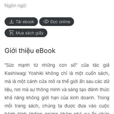
Ngôn ngữ:
download
visibility
Tải ebook
Đọc online
shopping_cart
Mua sách giấy
Giới thiệu eBook
“Sức mạnh từ những con số” của tác giả
Kashiwagi Yoshiki không chỉ là một cuốn sách,
mà là một cánh cửa mở ra thế giới ẩn sau các dữ
liệu, nơi mà sự thông minh và sáng tạo đánh thức
khả năng không giới hạn của kinh doanh. Trong
mỗi trang sách, chúng ta được đưa vào cuộc
hành trình không ngừng khám phá sự ẩn chứa