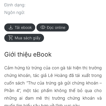
Định dạng:
Ngôn ngữ:
download
visibility
Tải ebook
Đọc online
shopping_cart
Mua sách giấy
Giới thiệu eBook
Cảm hứng từ trứng của con gà tái hiện thị trường
chứng khoán, tác giả Lê Hoàng đã tái xuất trong
cuốn sách “Thư của trứng gà gửi chứng khoán –
Phần 4”, một tác phẩm không thể bỏ qua cho
những ai đam mê thị trường chứng khoán và
muốn tìm hiểu sâu hơn về lĩnh vực này.