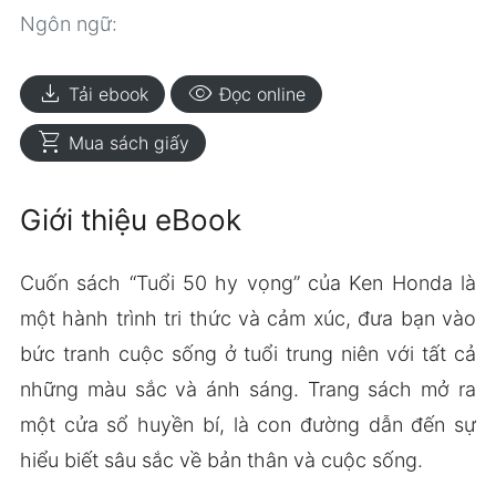
Ngôn ngữ:
download
visibility
Tải ebook
Đọc online
shopping_cart
Mua sách giấy
Giới thiệu eBook
Cuốn sách “Tuổi 50 hy vọng” của Ken Honda là
một hành trình tri thức và cảm xúc, đưa bạn vào
bức tranh cuộc sống ở tuổi trung niên với tất cả
những màu sắc và ánh sáng. Trang sách mở ra
một cửa sổ huyền bí, là con đường dẫn đến sự
hiểu biết sâu sắc về bản thân và cuộc sống.