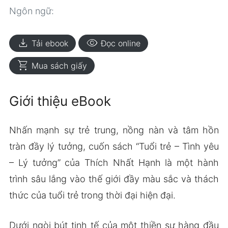
Ngôn ngữ:
download
visibility
Tải ebook
Đọc online
shopping_cart
Mua sách giấy
Giới thiệu eBook
Nhấn mạnh sự trẻ trung, nồng nàn và tâm hồn
tràn đầy lý tưởng, cuốn sách “Tuổi trẻ – Tình yêu
– Lý tưởng” của Thích Nhất Hạnh là một hành
trình sâu lắng vào thế giới đầy màu sắc và thách
thức của tuổi trẻ trong thời đại hiện đại.
Dưới ngòi bút tinh tế của một thiền sư hàng đầu