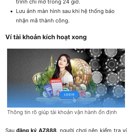
trình chỉ mở trong 24 giờ.
Lưu ảnh màn hình sau khi hệ thống báo
nhận mã thành công.
Ví tài khoản kích hoạt xong
Thông tin rõ giúp tài khoản vận hành ổn định
Sau
đăng ký AZ888
, người chơi nên kiểm tra ví