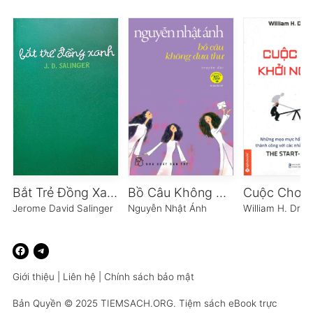
Bắt Trẻ Đồng Xanh
Bồ Câu Không Đưa Thư
Jerome David Salinger
Nguyễn Nhật Ánh
William H. Drape
Giới thiệu
|
Liên hệ
|
Chính sách bảo mật
Bản Quyền © 2025
TIEMSACH.ORG
. Tiệm sách eBook trực