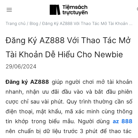
menu
s
Trang chủ
/
Blog
/
Đăng Ký AZ888 Với Thao Tác Mở Tài Khoản Dễ Hiểu Cho Newbie
Đăng Ký AZ888 Với Thao Tác Mở
Tài Khoản Dễ Hiểu Cho Newbie
29/06/2024
Đăng ký AZ888
giúp người chơi mở tài khoản
nhanh, nhận ưu đãi đầu vào và bắt đầu phiên
cược chỉ sau vài phút. Quy trình thường cần số
điện thoại, mật khẩu, mã xác minh cùng thông
tin khớp trong biểu mẫu. Người dùng
az 888
nên chuẩn bị dữ liệu trước 3 phút để thao tác