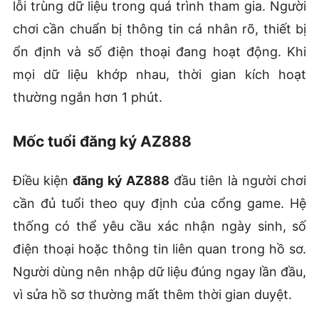
lỗi trùng dữ liệu trong quá trình tham gia. Người
chơi cần chuẩn bị thông tin cá nhân rõ, thiết bị
ổn định và số điện thoại đang hoạt động. Khi
mọi dữ liệu khớp nhau, thời gian kích hoạt
thường ngắn hơn 1 phút.
Mốc tuổi đăng ký AZ888
Điều kiện
đăng ký AZ888
đầu tiên là người chơi
cần đủ tuổi theo quy định của cổng game. Hệ
thống có thể yêu cầu xác nhận ngày sinh, số
điện thoại hoặc thông tin liên quan trong hồ sơ.
Người dùng nên nhập dữ liệu đúng ngay lần đầu,
vì sửa hồ sơ thường mất thêm thời gian duyệt.