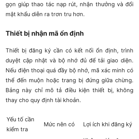
gọn giúp thao tác nạp rút, nhận thưởng và đổi
mật khẩu diễn ra trơn tru hơn.
Thiết bị nhận mã ổn định
Thiết bị đăng ký cần có kết nối ổn định, trình
duyệt cập nhật và bộ nhớ đủ để tải giao diện.
Nếu điện thoại quá đầy bộ nhớ, mã xác minh có
thể đến muộn hoặc trang bị đứng giữa chừng.
Bảng này chỉ mô tả điều kiện thiết bị, không
thay cho quy định tài khoản.
Yếu tố cần
Mức nên có
Lợi ích khi đăng ký
kiểm tra