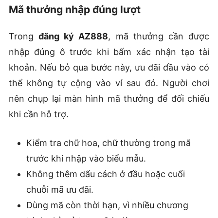
Mã thưởng nhập đúng lượt
Trong
đăng ký AZ888
, mã thưởng cần được
nhập đúng ô trước khi bấm xác nhận tạo tài
khoản. Nếu bỏ qua bước này, ưu đãi đầu vào có
thể không tự cộng vào ví sau đó. Người chơi
nên chụp lại màn hình mã thưởng để đối chiếu
khi cần hỗ trợ.
Kiểm tra chữ hoa, chữ thường trong mã
trước khi nhập vào biểu mẫu.
Không thêm dấu cách ở đầu hoặc cuối
chuỗi mã ưu đãi.
Dùng mã còn thời hạn, vì nhiều chương