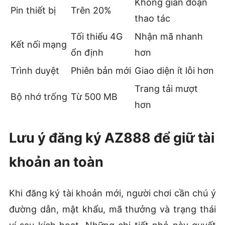
Không gián đoạn
Pin thiết bị
Trên 20%
thao tác
Tối thiểu 4G
Nhận mã nhanh
Kết nối mạng
ổn định
hơn
Trình duyệt
Phiên bản mới
Giao diện ít lỗi hơn
Trang tải mượt
Bộ nhớ trống
Từ 500 MB
hơn
Lưu ý đăng ký AZ888 để giữ tài
khoản an toàn
Khi đăng ký tài khoản mới, người chơi cần chú ý
đường dẫn, mật khẩu, mã thưởng và trạng thái