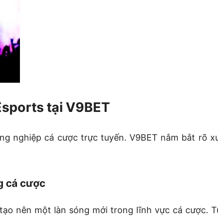
sports tại V9BET
ông nghiệp cá cược trực tuyến. V9BET nắm bắt rõ x
g cá cược
tạo nên một làn sóng mới trong lĩnh vực cá cược. T