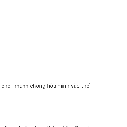
ời chơi nhanh chóng hòa mình vào thế