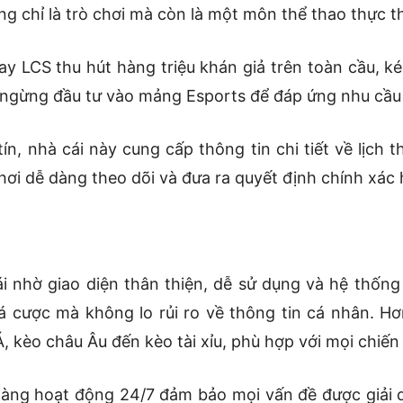
 chỉ là trò chơi mà còn là một môn thể thao thực thụ
ay LCS thu hút hàng triệu khán giả trên toàn cầu, k
g ngừng đầu tư vào mảng Esports để đáp ứng nhu cầu
ín, nhà cái này cung cấp thông tin chi tiết về lịch t
chơi dễ dàng theo dõi và đưa ra quyết định chính xác
i nhờ giao diện thân thiện, dễ sử dụng và hệ thốn
á cược mà không lo rủi ro về thông tin cá nhân. H
, kèo châu Âu đến kèo tài xỉu, phù hợp với mọi chiến 
hàng hoạt động 24/7 đảm bảo mọi vấn đề được giải