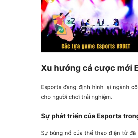
Xu hướng cá cược mới E
Esports đang định hình lại ngành c
cho người chơi trải nghiệm.
Sự phát triển của Esports tron
Sự bùng nổ của thể thao điện tử đã 