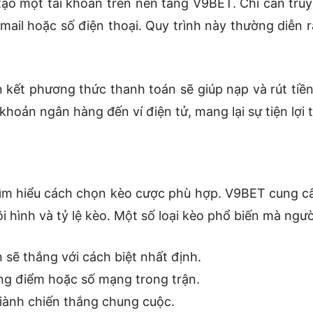
 tạo một tài khoản trên nền tảng V9BET. Chỉ cần tru
mail hoặc số điện thoại. Quy trình này thường diễn r
ên kết phương thức thanh toán sẽ giúp nạp và rút tiề
khoản ngân hàng đến ví điện tử, mang lại sự tiện lợi t
tìm hiểu cách chọn kèo cược phù hợp. V9BET cung cấp
i hình và tỷ lệ kèo. Một số loại kèo phổ biến mà ng
sẽ thắng với cách biệt nhất định.
ổng điểm hoặc số mạng trong trận.
giành chiến thắng chung cuộc.