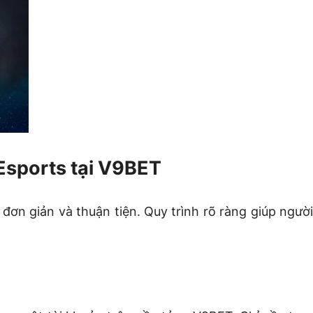
Esports tại V9BET
đơn giản và thuận tiện. Quy trình rõ ràng giúp ngư