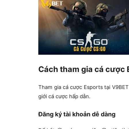
Cách tham gia cá cược 
Tham gia cá cược Esports tại V9BET 
giới cá cược hấp dẫn.
Đăng ký tài khoản dễ dàng