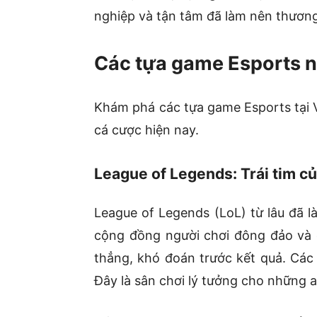
nghiệp và tận tâm đã làm nên thương
Các tựa game Esports n
Khám phá các tựa game Esports tại 
cá cược hiện nay.
League of Legends: Trái tim c
League of Legends (LoL) từ lâu đã l
cộng đồng người chơi đông đảo và 
thẳng, khó đoán trước kết quả. Các
Đây là sân chơi lý tưởng cho những a