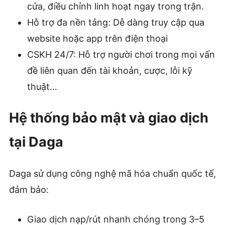
cửa, điều chỉnh linh hoạt ngay trong trận.
Hỗ trợ đa nền tảng: Dễ dàng truy cập qua
website hoặc app trên điện thoại
CSKH 24/7: Hỗ trợ người chơi trong mọi vấn
đề liên quan đến tài khoản, cược, lỗi kỹ
thuật…
Hệ thống bảo mật và giao dịch
tại Daga
Daga sử dụng công nghệ mã hóa chuẩn quốc tế,
đảm bảo:
Giao dịch nạp/rút nhanh chóng trong 3–5