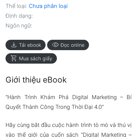
Thể loại:
Chưa phân loại
Định dạng:
Ngôn ngữ:
download
visibility
Tải ebook
Đọc online
shopping_cart
Mua sách giấy
Giới thiệu eBook
“Hành Trình Khám Phá Digital Marketing – Bí
Quyết Thành Công Trong Thời Đại 4.0”
Hãy cùng bắt đầu cuộc hành trình tò mò và thú vị
vào thế giới của cuốn sách “Digital Marketing –