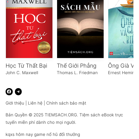
Học Từ Thất Bại
Thế Giới Phẳng
John C. Maxwell
Thomas L. Friedman
Ernest Heming
Giới thiệu
|
Liên hệ
|
Chính sách bảo mật
Bản Quyền © 2025
TIEMSACH.ORG
. Tiệm sách eBook trực
tuyến miễn phí dành cho mọi người.
kqxs hôm nay
game nổ hũ đổi thưởng