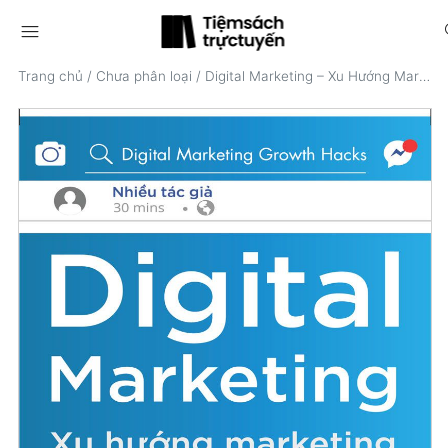
menu
s
Trang chủ
/
Chưa phân loại
/
Digital Marketing – Xu Hướng Marketing Tất Yếu Trong Thời Đại 4.0