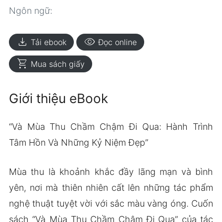
Ngôn ngữ:
download
visibility
Tải ebook
Đọc online
shopping_cart
Mua sách giấy
Giới thiệu eBook
“Và Mùa Thu Chầm Chậm Đi Qua: Hành Trình
Tâm Hồn Và Những Kỷ Niệm Đẹp”
Mùa thu là khoảnh khắc đầy lãng mạn và bình
yên, nơi mà thiên nhiên cất lên những tác phẩm
nghệ thuật tuyệt vời với sắc màu vàng óng. Cuốn
sách “Và Mùa Thu Chầm Chậm Đi Qua” của tác