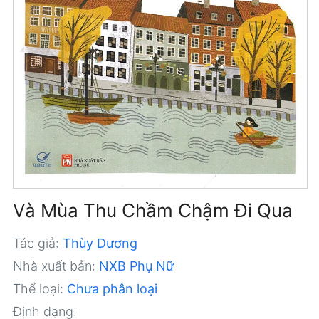
Và Mùa Thu Chầm Chậm Đi Qua
Tác giả:
Thùy Dương
Nhà xuất bản:
NXB Phụ Nữ
Thể loại:
Chưa phân loại
Định dạng: