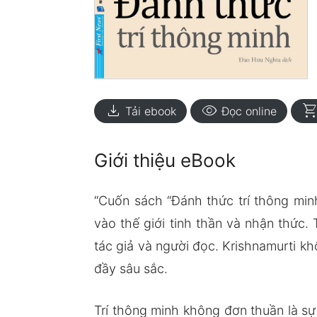
download
visibility
shopping_ca
Tải ebook
Đọc online
Giới thiệu eBook
“Cuốn sách “Đánh thức trí thông min
vào thế giới tinh thần và nhận thức.
tác giả và người đọc. Krishnamurti k
đầy sâu sắc.
Trí thông minh không đơn thuần là sự 