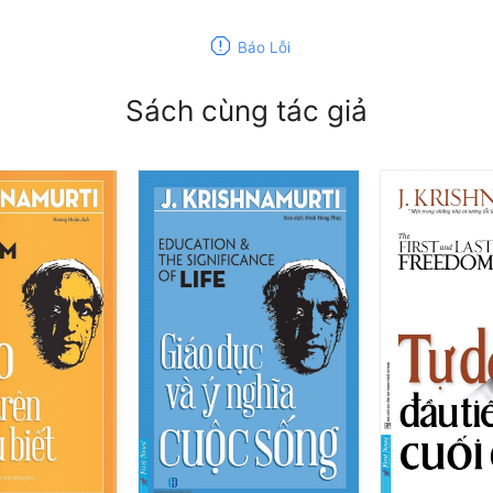
report
Báo Lỗi
Sách cùng tác giả