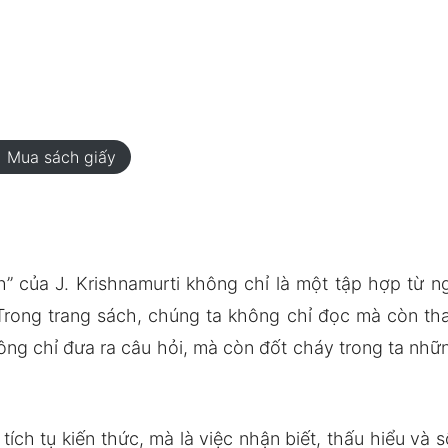
rt
Mua sách giấy
h” của J. Krishnamurti không chỉ là một tập hợp từ n
 Trong trang sách, chúng ta không chỉ đọc mà còn tha
hông chỉ đưa ra câu hỏi, mà còn đốt cháy trong ta n
tích tụ kiến thức, mà là việc nhận biết, thấu hiểu và